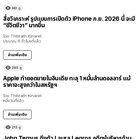
140
ดู
สื่อวิเคราะห์ รูปแบบการเปิดตัว iPhone ก.ย. 2026 นี้ จะมี
“ชีวิตชีวา” มากขึ้น
โดย
Thitirath Kinaret
ประมาณ 6 ชั่วโมงที่แล้ว
อ่านเพิ่มเติม
265
ดู
Apple ทำยอดขายในอินเดีย ทะลุ 1 หมื่นล้านดอลลาร์ แม้
ราคาจะสูงกว่าในสหรัฐฯ
โดย
Thitirath Kinaret
หนึ่งวันที่แล้ว
อ่านเพิ่มเติม
213
ดู
John Ternus ดึงตัว Laura Legros อดีตผู้บริหารด้าน