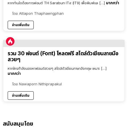
มากกว่า
หากท่านใดต้องการฟอนต์ TH Sarabun IT๙ (IT9) เพื่อพิมพ์แล […]
โดย
Attapon Thaphaengphan
อ่านเพิ่มเติม
รวม 30 ฟอนต์ (Font) โหลดฟรี สไตล์ตัวเขียนลายมือ
สวยๆ
หากใครกำลังมองหาฟอนต์สวยๆ สไตล์ตัวเขียนภาษาอังกฤษ เหมาะ […]
มากกว่า
โดย
Nawaporn Nithiprapakul
อ่านเพิ่มเติม
สนับสนุนโดย