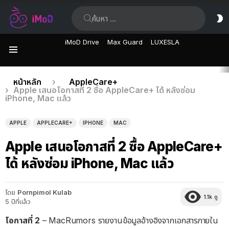
ค้นหา:
ส
ผิ
iMoD Drive
Max Guard
LUXESLA
เมนู
เรื่อง
คุณอยู่ที่นี่:
หน้าหลัก
AppleCare+
Apple เสนอโอกาสที่ 2 ซื้อ AppleCare+ ได้ หลังซ่อม
ล่าสุด
iPhone, Mac แล้ว
APPLE
APPLECARE+
IPHONE
MAC
Apple เสนอโอกาสที่ 2 ซื้อ AppleCare+
ได้ หลังซ่อม iPhone, Mac แล้ว
โดย
Pornpimol Kulab
1.1k
ดู
5 ปีที่แล้ว
โอกาสที่ 2
– MacRumors รายงานข้อมูลอ้างอิงจากเอกสารภายใน