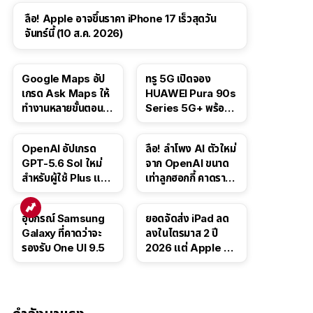
ลือ! Apple อาจขึ้นราคา iPhone 17 เร็วสุดวัน
จันทร์นี้ (10 ส.ค. 2026)
Google Maps อัป
ทรู 5G เปิดจอง
เกรด Ask Maps ให้
HUAWEI Pura 90s
ทำงานหลายขั้นตอนได้
Series 5G+ พร้อม
เช่น สั่งอาหาร,
ส่วนลดสูงสุด 19,400
ติดตามขนส่ง
บาท
OpenAI อัปเกรด
ลือ! ลำโพง AI ตัวใหม่
สาธารณะ
GPT-5.6 Sol ใหม่
จาก OpenAI ขนาด
สำหรับผู้ใช้ Plus และ
เท่าลูกฮอกกี้ คาดราคา
Pro และขยาย GPT-
เริ่มราว 10,000 บาท
5.6 Luna ให้ผู้ใช้ฟรี
อุปกรณ์ Samsung
ยอดจัดส่ง iPad ลด
Galaxy ที่คาดว่าจะ
ลงในไตรมาส 2 ปี
รองรับ One UI 9.5
2026 แต่ Apple ยัง
ครองผู้นำตลาด
แท็บเล็ต