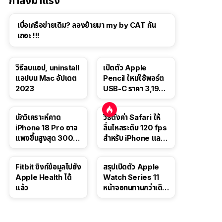
กำลังมาแรง
เบื่อเครือข่ายเดิม? ลองย้ายมา my by CAT กัน
เถอะ !!!
วิธีลบแอป, uninstall
เปิดตัว Apple
แอปบน Mac อัปเดต
Pencil ใหม่ใช้พอร์ต
2023
USB-C ราคา 3,190
บาท ขาย พ.ย. 2023
นี้
นักวิเคราะห์คาด
วิธีตั้งค่า Safari ให้
iPhone 18 Pro อาจ
ลื่นไหลระดับ 120 fps
แพงขึ้นสูงสุด 300
สำหรับ iPhone และ
ดอลลาร์ เริ่มต้นแตะ
iPad
1,399 ดอลลาร์
Fitbit ซิงก์ข้อมูลไปยัง
สรุปเปิดตัว Apple
Apple Health ได้
Watch Series 11
แล้ว
หน้าจอทนทานกว่าเดิม
2 เท่า เน้นฟีเจอร์
สุขภาพ