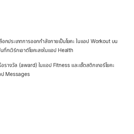
คือ เลือกประเภทการออกกำลังกายเป็นโยคะ ในแอป Workout บน
นทึกเวิร์กเอาต์โยคะลงในแอป Health
จิหรือรางวัล (award) ในแอป Fitness และเซ็ตสติกเกอร์โยคะ
นแอป Messages