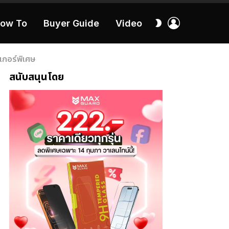
เข้า
สลับ
ow To
Buyer Guide
Video
สู่
ผิว
ระบบ
40:16
เกอร์พิเศษ
สนับสนุนโดย