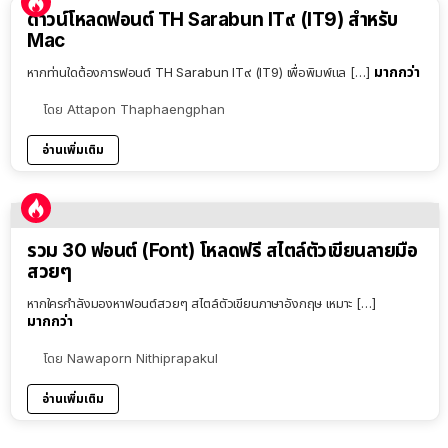
ดาวน์โหลดฟอนต์ TH Sarabun IT๙ (IT9) สำหรับ
Mac
มากกว่า
หากท่านใดต้องการฟอนต์ TH Sarabun IT๙ (IT9) เพื่อพิมพ์แล […]
โดย
Attapon Thaphaengphan
อ่านเพิ่มเติม
รวม 30 ฟอนต์ (Font) โหลดฟรี สไตล์ตัวเขียนลายมือ
สวยๆ
หากใครกำลังมองหาฟอนต์สวยๆ สไตล์ตัวเขียนภาษาอังกฤษ เหมาะ […]
มากกว่า
โดย
Nawaporn Nithiprapakul
อ่านเพิ่มเติม