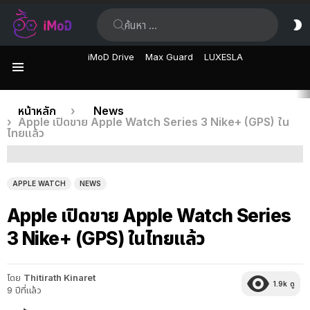
ค้นหา:
ส
ผิ
iMoD Drive
Max Guard
LUXESLA
เมนู
เรื่อง
คุณอยู่ที่นี่:
หน้าหลัก
News
Apple เปิดขาย Apple Watch Series 3 Nike+ (GPS) ใน
ล่าสุด
ไทยแล้ว
APPLE WATCH
NEWS
Apple เปิดขาย Apple Watch Series
3 Nike+ (GPS) ในไทยแล้ว
โดย
Thitirath Kinaret
1.9k
ดู
9 ปีที่แล้ว