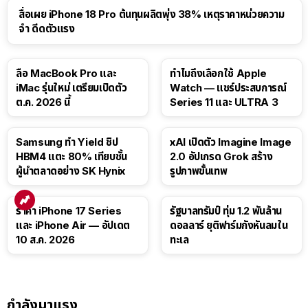
สื่อเผย iPhone 18 Pro ต้นทุนผลิตพุ่ง 38% เหตุราคาหน่วยความ
จำ ดีดตัวแรง
15:01
ลือ MacBook Pro และ
ทำไมถึงเลือกใช้ Apple
iMac รุ่นใหม่ เตรียมเปิดตัว
Watch — แชร์ประสบการณ์
ต.ค. 2026 นี้
Series 11 และ ULTRA 3
Samsung ทำ Yield ชิป
xAI เปิดตัว Imagine Image
HBM4 แตะ 80% เทียบชั้น
2.0 อัปเกรด Grok สร้าง
ผู้นำตลาดอย่าง SK Hynix
รูปภาพขั้นเทพ
ราคา iPhone 17 Series
รัฐบาลทรัมป์ ทุ่ม 1.2 พันล้าน
และ iPhone Air — อัปเดต
ดอลลาร์ ยุติฟาร์มกังหันลมใน
10 ส.ค. 2026
ทะเล
กำลังมาแรง