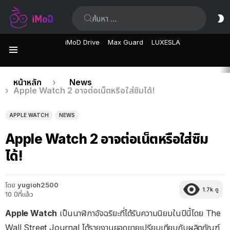
ค้นหา:
ส
ผิ
iMoD Drive
Max Guard
LUXESLA
เมนู
เรื่อง
คุณอยู่ที่นี่:
หน้าหลัก
News
Apple Watch 2 อาจต่อเน็ตหรือใส่ซิมได้!
ล่าสุด
APPLE WATCH
NEWS
Apple Watch 2 อาจต่อเน็ตหรือใส่ซิม
ได้!
โดย
yugioh2500
1.7k
ดู
10 ปีที่แล้ว
Apple Watch
เป็นนาฬิกาอัจฉริยะที่ได้รับความนิยมในปีนี้โดย The
Wall Street Journal ได้รายงานยอดขายเปรียบเทียบกับผลิตภัณฑ์