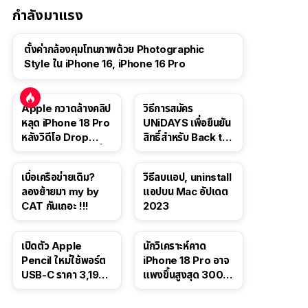
กำลังมาแรง
ตั้งค่ากล้องคุมโทนภาพด้วย Photographic
Style ใน iPhone 16, iPhone 16 Pro
Apple กวาดล้างคลิป
วิธีการสมัคร
หลุด iPhone 18 Pro
UNiDAYS เพื่อยืนยัน
หลังวิดีโอ Drop
สิทธิ์สำหรับ Back to
Test ปลิวหายจากสื่อ
School 2565
โซเชียล
เบื่อเครือข่ายเดิม?
วิธีลบแอป, uninstall
ลองย้ายมา my by
แอปบน Mac อัปเดต
CAT กันเถอะ !!!
2023
เปิดตัว Apple
นักวิเคราะห์คาด
Pencil ใหม่ใช้พอร์ต
iPhone 18 Pro อาจ
USB-C ราคา 3,190
แพงขึ้นสูงสุด 300
บาท ขาย พ.ย. 2023
ดอลลาร์ เริ่มต้นแตะ
นี้
1,399 ดอลลาร์