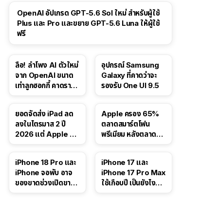
OpenAI อัปเกรด GPT-5.6 Sol ใหม่ สำหรับผู้ใช้
Plus และ Pro และขยาย GPT-5.6 Luna ให้ผู้ใช้
ฟรี
ลือ! ลำโพง AI ตัวใหม่
อุปกรณ์ Samsung
จาก OpenAI ขนาด
Galaxy ที่คาดว่าจะ
เท่าลูกฮอกกี้ คาดราคา
รองรับ One UI 9.5
เริ่มราว 10,000 บาท
ยอดจัดส่ง iPad ลด
Apple ครอง 65%
ลงในไตรมาส 2 ปี
ตลาดสมาร์ตโฟน
2026 แต่ Apple ยัง
พรีเมียม หลังตลาดทำ
ครองผู้นำตลาด
สถิติสูงสุดใหม่
แท็บเล็ต
41:47
iPhone 18 Pro และ
iPhone 17 และ
iPhone จอพับ อาจ
iPhone 17 Pro Max
ของขาดช่วงเปิดขาย
ใช้เกือบปี เป็นยังไง
จากปัญหา DRAM
บ้าง — เล่า
ประสบการณ์จริง