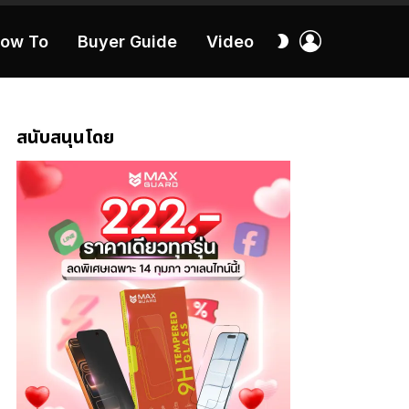
เข้า
สลับ
ow To
Buyer Guide
Video
สู่
ผิว
ระบบ
40:16
สนับสนุนโดย