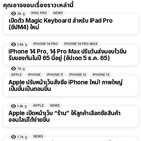
คุณอาจชอบเรื่องราวเหล่านี้
IPAD PRO
NEWS
2k
ดู
เปิดตัว Magic Keyboard สำหรับ iPad Pro
(ชิปM4) ใหม่
IPHONE 14 PRO
IPHONE 14 PRO MAX
1.6k
ดู
iPhone 14 Pro, 14 Pro Max ปรับวันส่งมอบไวขึ้น
รับของทันในปี 65 นี้อยู่ (อัปเดต 5 ธ.ค. 65)
7k
ดู
APPLE
IPHONE
IPHONE 11
IPHONE 12
IPHONE 13
Apple ปรับหน้าเว็บสั่งซื้อ iPhone ใหม่! ภาพใหญ่
เป็นขั้นเป็นตอนขึ้น
APPLE
NEWS
1.4k
ดู
Apple เปิดหน้าเว็บ “ร้าน” ให้ลูกค้าเลือกซื้อสินค้า
ออนไลน์ได้ง่ายขึ้น
NEWS
1.7k
ดู