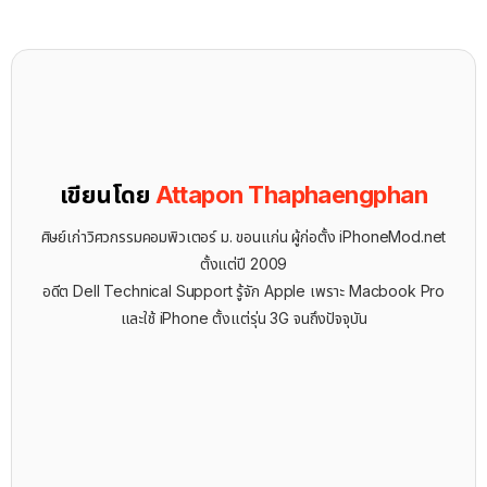
เขียนโดย
Attapon Thaphaengphan
ศิษย์เก่าวิศวกรรมคอมพิวเตอร์ ม. ขอนแก่น ผู้ก่อตั้ง iPhoneMod.net
ตั้งแต่ปี 2009
อดีต Dell Technical Support รู้จัก ​Apple เพราะ Macbook Pro
และใช้ iPhone ตั้งแต่รุ่น 3G จนถึงปัจจุบัน