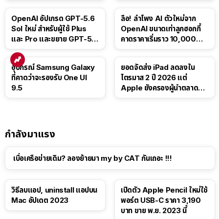
ติดตามขนส่งสาธารณะ
บาท
OpenAI อัปเกรด GPT-5.6
ลือ! ลำโพง AI ตัวใหม่จาก
Sol ใหม่ สำหรับผู้ใช้ Plus
OpenAI ขนาดเท่าลูกฮอกกี้
และ Pro และขยาย GPT-5.6
คาดราคาเริ่มราว 10,000
Luna ให้ผู้ใช้ฟรี
บาท
อุปกรณ์ Samsung Galaxy
ยอดจัดส่ง iPad ลดลงใน
ที่คาดว่าจะรองรับ One UI
ไตรมาส 2 ปี 2026 แต่
9.5
Apple ยังครองผู้นำตลาด
แท็บเล็ต
กำลังมาแรง
เบื่อเครือข่ายเดิม? ลองย้ายมา my by CAT กันเถอะ !!!
วิธีลบแอป, uninstall แอปบน
เปิดตัว Apple Pencil ใหม่ใช้
Mac อัปเดต 2023
พอร์ต USB-C ราคา 3,190
บาท ขาย พ.ย. 2023 นี้