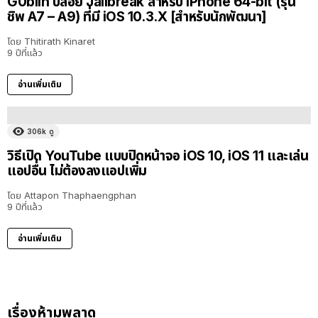
G0blin ปล่อย Jailbreak สำหรับ iPhone 64-bit (รุ่น
ชิพ A7 – A9) ที่มี iOS 10.3.X [สำหรับนักพัฒนา]
โดย
Thitirath Kinaret
9 ปีที่แล้ว
อ่านเพิ่มเติม
306k
ดู
วิธีเปิด YouTube แบบปิดหน้าจอ iOS 10, iOS 11 และเล่น
แอปอื่น ไม่ต้องลงแอปเพิ่ม
โดย
Attapon Thaphaengphan
9 ปีที่แล้ว
อ่านเพิ่มเติม
เรื่องห้ามพลาด