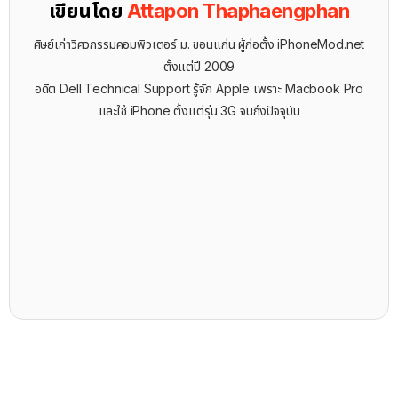
เขียนโดย
Attapon Thaphaengphan
ศิษย์เก่าวิศวกรรมคอมพิวเตอร์ ม. ขอนแก่น ผู้ก่อตั้ง iPhoneMod.net
ตั้งแต่ปี 2009
อดีต Dell Technical Support รู้จัก ​Apple เพราะ Macbook Pro
และใช้ iPhone ตั้งแต่รุ่น 3G จนถึงปัจจุบัน