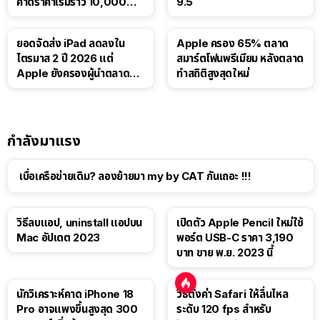
คาดราคาเริ่มราว 10,000
9.5
บาท
ยอดจัดส่ง iPad ลดลงใน
Apple ครอง 65% ตลาด
ไตรมาส 2 ปี 2026 แต่
สมาร์ตโฟนพรีเมียม หลังตลาด
Apple ยังครองผู้นำตลาด
ทำสถิติสูงสุดใหม่
แท็บเล็ต
กำลังมาแรง
เบื่อเครือข่ายเดิม? ลองย้ายมา my by CAT กันเถอะ !!!
วิธีลบแอป, uninstall แอปบน
เปิดตัว Apple Pencil ใหม่ใช้
Mac อัปเดต 2023
พอร์ต USB-C ราคา 3,190
บาท ขาย พ.ย. 2023 นี้
นักวิเคราะห์คาด iPhone 18
วิธีตั้งค่า Safari ให้ลื่นไหล
Pro อาจแพงขึ้นสูงสุด 300
ระดับ 120 fps สำหรับ