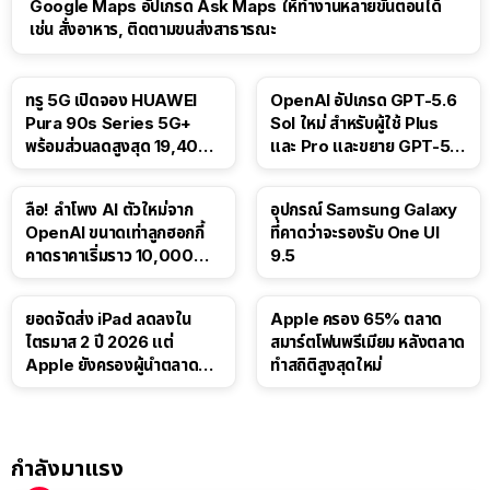
Google Maps อัปเกรด Ask Maps ให้ทำงานหลายขั้นตอนได้
เช่น สั่งอาหาร, ติดตามขนส่งสาธารณะ
ทรู 5G เปิดจอง HUAWEI
OpenAI อัปเกรด GPT-5.6
Pura 90s Series 5G+
Sol ใหม่ สำหรับผู้ใช้ Plus
พร้อมส่วนลดสูงสุด 19,400
และ Pro และขยาย GPT-5.6
บาท
Luna ให้ผู้ใช้ฟรี
ลือ! ลำโพง AI ตัวใหม่จาก
อุปกรณ์ Samsung Galaxy
OpenAI ขนาดเท่าลูกฮอกกี้
ที่คาดว่าจะรองรับ One UI
คาดราคาเริ่มราว 10,000
9.5
บาท
ยอดจัดส่ง iPad ลดลงใน
Apple ครอง 65% ตลาด
ไตรมาส 2 ปี 2026 แต่
สมาร์ตโฟนพรีเมียม หลังตลาด
Apple ยังครองผู้นำตลาด
ทำสถิติสูงสุดใหม่
แท็บเล็ต
กำลังมาแรง