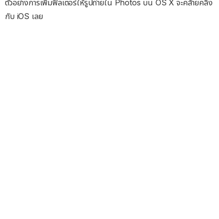
ตัวอย่างการเพิ่มฟิลเตอร์ให้รูปถ่ายใน Photos บน OS X จะคล้ายคลึง
กับ iOS เลย