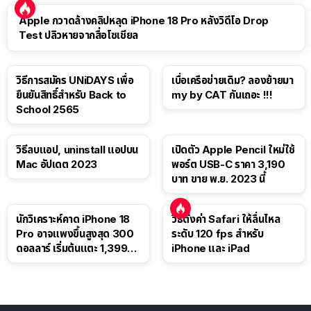
Apple กวาดล้างคลิปหลุด iPhone 18 Pro หลังวิดีโอ Drop
Test ปลิวหายจากสื่อโซเชียล
วิธีการสมัคร UNiDAYS เพื่อ
เบื่อเครือข่ายเดิม? ลองย้ายมา
ยืนยันสิทธิ์สำหรับ Back to
my by CAT กันเถอะ !!!
School 2565
วิธีลบแอป, uninstall แอปบน
เปิดตัว Apple Pencil ใหม่ใช้
Mac อัปเดต 2023
พอร์ต USB-C ราคา 3,190
บาท ขาย พ.ย. 2023 นี้
นักวิเคราะห์คาด iPhone 18
วิธีตั้งค่า Safari ให้ลื่นไหล
Pro อาจแพงขึ้นสูงสุด 300
ระดับ 120 fps สำหรับ
ดอลลาร์ เริ่มต้นแตะ 1,399
iPhone และ iPad
ดอลลาร์