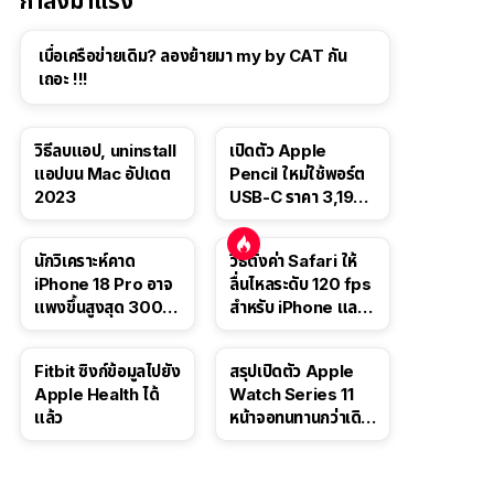
กำลังมาแรง
เบื่อเครือข่ายเดิม? ลองย้ายมา my by CAT กัน
เถอะ !!!
วิธีลบแอป, uninstall
เปิดตัว Apple
แอปบน Mac อัปเดต
Pencil ใหม่ใช้พอร์ต
2023
USB-C ราคา 3,190
บาท ขาย พ.ย. 2023
นี้
นักวิเคราะห์คาด
วิธีตั้งค่า Safari ให้
iPhone 18 Pro อาจ
ลื่นไหลระดับ 120 fps
แพงขึ้นสูงสุด 300
สำหรับ iPhone และ
ดอลลาร์ เริ่มต้นแตะ
iPad
1,399 ดอลลาร์
Fitbit ซิงก์ข้อมูลไปยัง
สรุปเปิดตัว Apple
Apple Health ได้
Watch Series 11
แล้ว
หน้าจอทนทานกว่าเดิม
2 เท่า เน้นฟีเจอร์
สุขภาพ