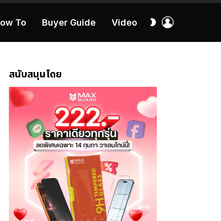
เข้า
สลับ
ow To
Buyer Guide
Video
สู่
ผิว
ระบบ
40:16
สนับสนุนโดย