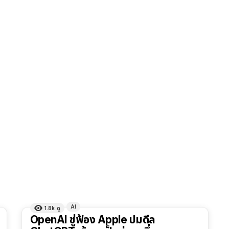
AI
1.8k
ดู
OpenAI ขู่ฟ้อง Apple ปมดีล