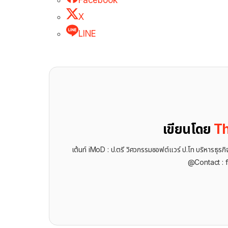
X
LINE
เขียนโดย
Th
เต้นท์ iMoD : ป.ตรี วิศวกรรมซอฟต์แวร์ ป.โท บริหารธ
@Contact : 