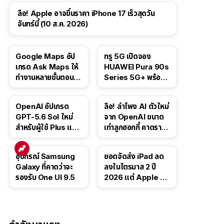
ลือ! Apple อาจขึ้นราคา iPhone 17 เร็วสุดวัน
จันทร์นี้ (10 ส.ค. 2026)
Google Maps อัป
ทรู 5G เปิดจอง
เกรด Ask Maps ให้
HUAWEI Pura 90s
ทำงานหลายขั้นตอนได้
Series 5G+ พร้อม
เช่น สั่งอาหาร,
ส่วนลดสูงสุด 19,400
ติดตามขนส่ง
บาท
OpenAI อัปเกรด
ลือ! ลำโพง AI ตัวใหม่
สาธารณะ
GPT-5.6 Sol ใหม่
จาก OpenAI ขนาด
สำหรับผู้ใช้ Plus และ
เท่าลูกฮอกกี้ คาดราคา
Pro และขยาย GPT-
เริ่มราว 10,000 บาท
5.6 Luna ให้ผู้ใช้ฟรี
อุปกรณ์ Samsung
ยอดจัดส่ง iPad ลด
Galaxy ที่คาดว่าจะ
ลงในไตรมาส 2 ปี
รองรับ One UI 9.5
2026 แต่ Apple ยัง
ครองผู้นำตลาด
แท็บเล็ต