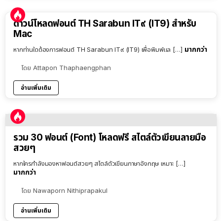
ดาวน์โหลดฟอนต์ TH Sarabun IT๙ (IT9) สำหรับ
Mac
มากกว่า
หากท่านใดต้องการฟอนต์ TH Sarabun IT๙ (IT9) เพื่อพิมพ์แล […]
โดย
Attapon Thaphaengphan
อ่านเพิ่มเติม
รวม 30 ฟอนต์ (Font) โหลดฟรี สไตล์ตัวเขียนลายมือ
สวยๆ
หากใครกำลังมองหาฟอนต์สวยๆ สไตล์ตัวเขียนภาษาอังกฤษ เหมาะ […]
มากกว่า
โดย
Nawaporn Nithiprapakul
อ่านเพิ่มเติม