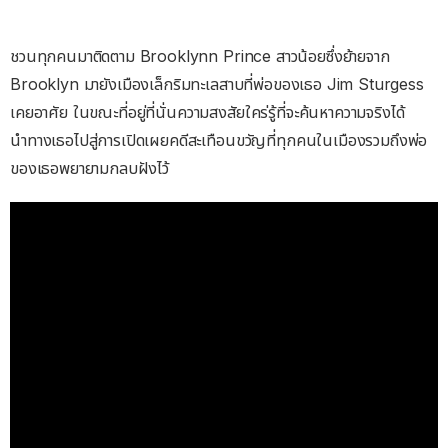
ชวนทุกคนมาติดตาม Brooklynn Prince สาวน้อยซึ่งย้ายจาก
Brooklyn มายังเมืองเล็กริมทะเลสาบที่พ่อของเธอ Jim Sturgess
เคยอาศัย ในขณะที่อยู่ที่นั่นความสงสัยใคร่รู้ที่จะค้นหาความจริงได้
นำทางเธอไปสู่การเปิดเผยคดีสะเทือนขวัญที่ทุกคนในเมืองรวมถึงพ่อ
ของเธอพยายามกลบฝังไว้