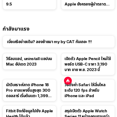
9.5
Apple ยังครองผู้นำตลาด
แท็บเล็ต
กำลังมาแรง
เบื่อเครือข่ายเดิม? ลองย้ายมา my by CAT กันเถอะ !!!
วิธีลบแอป, uninstall แอปบน
เปิดตัว Apple Pencil ใหม่ใช้
Mac อัปเดต 2023
พอร์ต USB-C ราคา 3,190
บาท ขาย พ.ย. 2023 นี้
นักวิเคราะห์คาด iPhone 18
วิธีตั้งค่า Safari ให้ลื่นไหล
Pro อาจแพงขึ้นสูงสุด 300
ระดับ 120 fps สำหรับ
ดอลลาร์ เริ่มต้นแตะ 1,399
iPhone และ iPad
ดอลลาร์
Fitbit ซิงก์ข้อมูลไปยัง Apple
สรุปเปิดตัว Apple Watch
Health ได้แล้ว
Series 11 หน้าจอทนทานกว่า