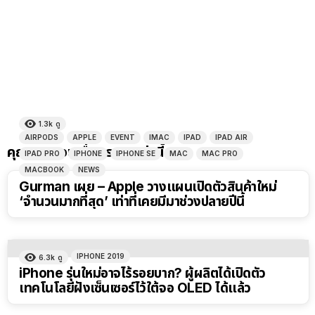
1.3k
ดู
AIRPODS
APPLE
EVENT
IMAC
IPAD
IPAD AIR
คุณอาจชอบเรื่องราวเหล่านี้
IPAD PRO
IPHONE
IPHONE SE
MAC
MAC PRO
MACBOOK
NEWS
Gurman เผย – Apple วางแผนเปิดตัวสินค้าใหม่
‘จำนวนมากที่สุด’ เท่าที่เคยมีมาช่วงปลายปีนี้
IPHONE 2019
6.3k
ดู
iPhone รุ่นใหม่อาจไร้รอยบาก? ผู้ผลิตได้เปิดตัว
เทคโนโลยีฝังเซ็นเซอร์ไว้ใต้จอ OLED ได้แล้ว