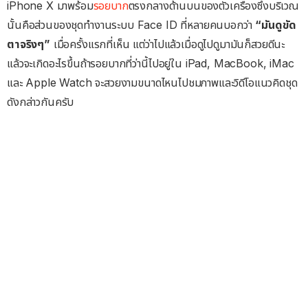
iPhone X มาพร้อม
รอยบาก
ตรงกลางด้านบนของตัวเครื่องซึ่งบริเวณ
นั้นคือส่วนของชุดทำงานระบบ Face ID ที่หลายคนบอกว่า
“มันดูขัด
ตาจริงๆ”
เมื่อครั้งแรกที่เห็น แต่ว่าไปแล้วเมื่อดูไปดูมามันก็สวยดีนะ
แล้วจะเกิดอะไรขึ้นถ้ารอยบากที่ว่านี้ไปอยู่ใน iPad, MacBook, iMac
และ Apple Watch จะสวยงามขนาดไหนไปชมภาพและวิดีโอแนวคิดชุด
ดังกล่าวกันครับ