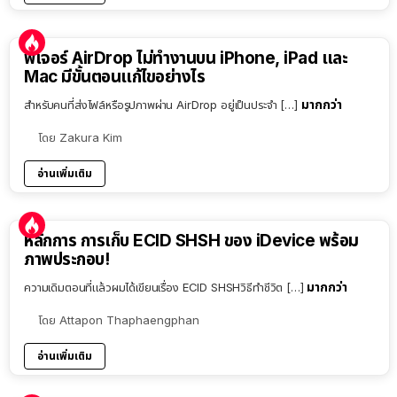
ฟีเจอร์ AirDrop ไม่ทำงานบน iPhone, iPad และ
Mac มีขั้นตอนแก้ไขอย่างไร
มากกว่า
สำหรับคนที่ส่งไฟล์หรือรูปภาพผ่าน AirDrop อยู่เป็นประจำ […]
โดย
Zakura Kim
อ่านเพิ่มเติม
หลักการ การเก็บ ECID SHSH ของ iDevice พร้อม
ภาพประกอบ!
มากกว่า
ความเดิมตอนที่แล้วผมได้เขียนเรื่อง ECID SHSHวิธีทำชีวิต […]
โดย
Attapon Thaphaengphan
อ่านเพิ่มเติม