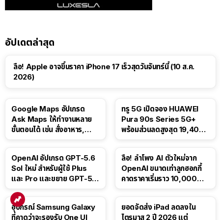
อัปเดตล่าสุด
ลือ! Apple อาจขึ้นราคา iPhone 17 เร็วสุดวันจันทร์นี้ (10 ส.ค.
2026)
Google Maps อัปเกรด
ทรู 5G เปิดจอง HUAWEI
Ask Maps ให้ทำงานหลาย
Pura 90s Series 5G+
ขั้นตอนได้ เช่น สั่งอาหาร,
พร้อมส่วนลดสูงสุด 19,400
ติดตามขนส่งสาธารณะ
บาท
OpenAI อัปเกรด GPT-5.6
ลือ! ลำโพง AI ตัวใหม่จาก
Sol ใหม่ สำหรับผู้ใช้ Plus
OpenAI ขนาดเท่าลูกฮอกกี้
และ Pro และขยาย GPT-5.6
คาดราคาเริ่มราว 10,000
Luna ให้ผู้ใช้ฟรี
บาท
อุปกรณ์ Samsung Galaxy
ยอดจัดส่ง iPad ลดลงใน
ที่คาดว่าจะรองรับ One UI
ไตรมาส 2 ปี 2026 แต่