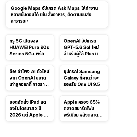
Google Maps อัปเกรด Ask Maps ให้ทำงาน
หลายขั้นตอนได้ เช่น สั่งอาหาร, ติดตามขนส่ง
สาธารณะ
ทรู 5G เปิดจอง
OpenAI อัปเกรด
HUAWEI Pura 90s
GPT-5.6 Sol ใหม่
Series 5G+ พร้อม
สำหรับผู้ใช้ Plus และ
ส่วนลดสูงสุด 19,400
Pro และขยาย GPT-
บาท
5.6 Luna ให้ผู้ใช้ฟรี
ลือ! ลำโพง AI ตัวใหม่
อุปกรณ์ Samsung
จาก OpenAI ขนาด
Galaxy ที่คาดว่าจะ
เท่าลูกฮอกกี้ คาดราคา
รองรับ One UI 9.5
เริ่มราว 10,000 บาท
ยอดจัดส่ง iPad ลด
Apple ครอง 65%
ลงในไตรมาส 2 ปี
ตลาดสมาร์ตโฟน
2026 แต่ Apple ยัง
พรีเมียม หลังตลาดทำ
ครองผู้นำตลาด
สถิติสูงสุดใหม่
แท็บเล็ต