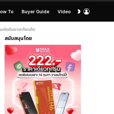
เข้า
สลับ
ow To
Buyer Guide
Video
สู่
ผิว
ระบบ
40:16
มชัดยันเงาสะท้อนตึก
สนับสนุนโดย