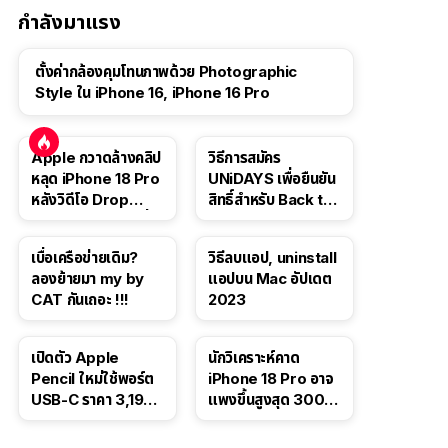
กำลังมาแรง
ตั้งค่ากล้องคุมโทนภาพด้วย Photographic
Style ใน iPhone 16, iPhone 16 Pro
Apple กวาดล้างคลิป
วิธีการสมัคร
หลุด iPhone 18 Pro
UNiDAYS เพื่อยืนยัน
หลังวิดีโอ Drop
สิทธิ์สำหรับ Back to
Test ปลิวหายจากสื่อ
School 2565
โซเชียล
เบื่อเครือข่ายเดิม?
วิธีลบแอป, uninstall
ลองย้ายมา my by
แอปบน Mac อัปเดต
CAT กันเถอะ !!!
2023
เปิดตัว Apple
นักวิเคราะห์คาด
Pencil ใหม่ใช้พอร์ต
iPhone 18 Pro อาจ
USB-C ราคา 3,190
แพงขึ้นสูงสุด 300
บาท ขาย พ.ย. 2023
ดอลลาร์ เริ่มต้นแตะ
นี้
1,399 ดอลลาร์