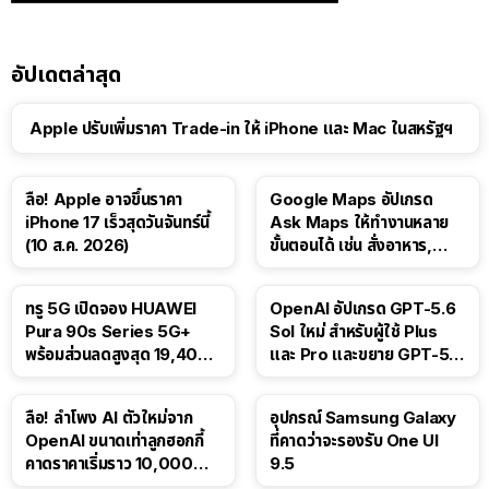
อัปเดตล่าสุด
Apple ปรับเพิ่มราคา Trade-in ให้ iPhone และ Mac ในสหรัฐฯ
ลือ! Apple อาจขึ้นราคา
Google Maps อัปเกรด
iPhone 17 เร็วสุดวันจันทร์นี้
Ask Maps ให้ทำงานหลาย
(10 ส.ค. 2026)
ขั้นตอนได้ เช่น สั่งอาหาร,
ติดตามขนส่งสาธารณะ
ทรู 5G เปิดจอง HUAWEI
OpenAI อัปเกรด GPT-5.6
Pura 90s Series 5G+
Sol ใหม่ สำหรับผู้ใช้ Plus
พร้อมส่วนลดสูงสุด 19,400
และ Pro และขยาย GPT-5.6
บาท
Luna ให้ผู้ใช้ฟรี
ลือ! ลำโพง AI ตัวใหม่จาก
อุปกรณ์ Samsung Galaxy
OpenAI ขนาดเท่าลูกฮอกกี้
ที่คาดว่าจะรองรับ One UI
คาดราคาเริ่มราว 10,000
9.5
บาท