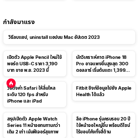
กำลังมาแรง
วิธีลบแอป, uninstall แอปบน Mac อัปเดต 2023
เปิดตัว Apple Pencil ใหม่ใช้
นักวิเคราะห์คาด iPhone 18
พอร์ต USB-C ราคา 3,190
Pro อาจแพงขึ้นสูงสุด 300
บาท ขาย พ.ย. 2023 นี้
ดอลลาร์ เริ่มต้นแตะ 1,399
ดอลลาร์
วิธีตั้งค่า Safari ให้ลื่นไหล
Fitbit ซิงก์ข้อมูลไปยัง Apple
ระดับ 120 fps สำหรับ
Health ได้แล้ว
iPhone และ iPad
สรุปเปิดตัว Apple Watch
ลือ iPhone รุ่นครบรอบ 20 ปี
Series 11 หน้าจอทนทานกว่า
ใช้หน้าจอใหญ่ขึ้น พร้อมดีไซน์
เดิม 2 เท่า เน้นฟีเจอร์สุขภาพ
ไร้ขอบโค้งทั้งสี่ด้าน