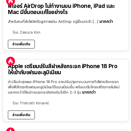
ฟีเจอร์ AirDrop ไม่ทำงานบน iPhone, iPad และ
Mac มีขั้นตอนแก้ไขอย่างไร
มากกว่า
สำหรับคนที่ส่งไฟล์หรือรูปภาพผ่าน AirDrop อยู่เป็นประจำ […]
โดย
Zakura Kim
อ่านเพิ่มเติม
Apple เตรียมปรับสีฝาหลังกระจก iPhone 18 Pro
ให้เข้ากับเฟรมอะลูมิเนียม
ข่าวลือล่าสุดเผย iPhone 18 Pro อาจปรับปรุงกระบวนการทำสีฝาหลังกระจก
เพื่อให้สีตรงกับเฟรมอะลูมิเนียมได้แนบเนียนขึ้น พร้อมปรับโครงสร้างภายในใหม่
มากกว่า
และคาดว่าดีไซน์ภายนอกจะยังคงเดิมไปอีก 2-3 รุ่น
โดย
Thitirath Kinaret
อ่านเพิ่มเติม