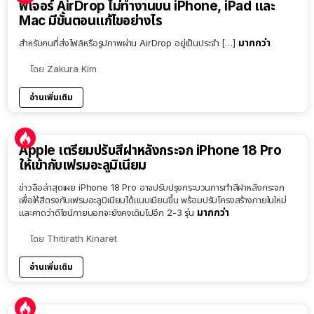
ฟีเจอร์ AirDrop ไม่ทำงานบน iPhone, iPad และ
Mac มีขั้นตอนแก้ไขอย่างไร
มากกว่า
สำหรับคนที่ส่งไฟล์หรือรูปภาพผ่าน AirDrop อยู่เป็นประจำ […]
โดย
Zakura Kim
อ่านเพิ่มเติม
Apple เตรียมปรับสีฝาหลังกระจก iPhone 18 Pro
ให้เข้ากับเฟรมอะลูมิเนียม
ข่าวลือล่าสุดเผย iPhone 18 Pro อาจปรับปรุงกระบวนการทำสีฝาหลังกระจก
เพื่อให้สีตรงกับเฟรมอะลูมิเนียมได้แนบเนียนขึ้น พร้อมปรับโครงสร้างภายในใหม่
มากกว่า
และคาดว่าดีไซน์ภายนอกจะยังคงเดิมไปอีก 2-3 รุ่น
โดย
Thitirath Kinaret
อ่านเพิ่มเติม