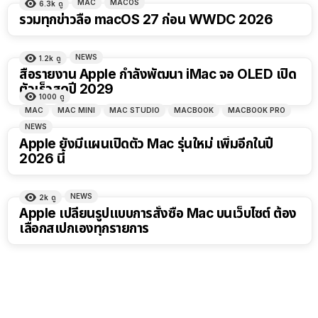
MAC
MACOS
6.3k
ดู
รวมทุกข่าวลือ macOS 27 ก่อน WWDC 2026
NEWS
1.2k
ดู
สื่อรายงาน Apple กำลังพัฒนา iMac จอ OLED เปิด
ตัวเร็วสุดปี 2029
1000
ดู
MAC
MAC MINI
MAC STUDIO
MACBOOK
MACBOOK PRO
NEWS
Apple ยังมีแผนเปิดตัว Mac รุ่นใหม่ เพิ่มอีกในปี
2026 นี้
NEWS
2k
ดู
Apple เปลี่ยนรูปแบบการสั่งซื้อ Mac บนเว็บไซต์ ต้อง
เลือกสเปกเองทุกรายการ