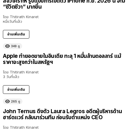
สื่อวิเคราะห์ รูปแบบการเปิดตัว iPhone ก.ย. 2026 นี้ จะมี
“ชีวิตชีวา” มากขึ้น
โดย
Thitirath Kinaret
หนึ่งวันที่แล้ว
อ่านเพิ่มเติม
349
ดู
Apple ทำยอดขายในอินเดีย ทะลุ 1 หมื่นล้านดอลลาร์ แม้
ราคาจะสูงกว่าในสหรัฐฯ
โดย
Thitirath Kinaret
3 วันที่แล้ว
อ่านเพิ่มเติม
265
ดู
John Ternus ดึงตัว Laura Legros อดีตผู้บริหารด้าน
ฮาร์ดแวร์ กลับมาร่วมทีม ก่อนรับตำแหน่ง CEO
โดย
Thitirath Kinaret