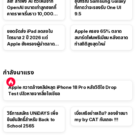
ลือ! ลำโพง AI ตัวใหม่จาก
อุปกรณ์ Samsung Galaxy
OpenAI ขนาดเท่าลูกฮอกกี้
ที่คาดว่าจะรองรับ One UI
คาดราคาเริ่มราว 10,000
9.5
บาท
ยอดจัดส่ง iPad ลดลงใน
Apple ครอง 65% ตลาด
ไตรมาส 2 ปี 2026 แต่
สมาร์ตโฟนพรีเมียม หลังตลาด
Apple ยังครองผู้นำตลาด
ทำสถิติสูงสุดใหม่
แท็บเล็ต
กำลังมาแรง
Apple กวาดล้างคลิปหลุด iPhone 18 Pro หลังวิดีโอ Drop
Test ปลิวหายจากสื่อโซเชียล
วิธีการสมัคร UNiDAYS เพื่อ
เบื่อเครือข่ายเดิม? ลองย้ายมา
ยืนยันสิทธิ์สำหรับ Back to
my by CAT กันเถอะ !!!
School 2565