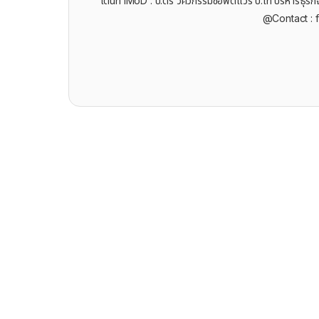
เต้นท์ iMoD : ป.ตรี วิศวกรรมซอฟต์แวร์ ป.โท บริหารธ
@Contact : 