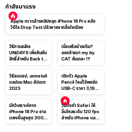
กำลังมาแรง
Apple กวาดล้างคลิปหลุด iPhone 18 Pro หลัง
วิดีโอ Drop Test ปลิวหายจากสื่อโซเชียล
วิธีการสมัคร
เบื่อเครือข่ายเดิม?
UNiDAYS เพื่อยืนยัน
ลองย้ายมา my by
สิทธิ์สำหรับ Back to
CAT กันเถอะ !!!
School 2565
วิธีลบแอป, uninstall
เปิดตัว Apple
แอปบน Mac อัปเดต
Pencil ใหม่ใช้พอร์ต
2023
USB-C ราคา 3,190
บาท ขาย พ.ย. 2023
นี้
นักวิเคราะห์คาด
วิธีตั้งค่า Safari ให้
iPhone 18 Pro อาจ
ลื่นไหลระดับ 120 fps
แพงขึ้นสูงสุด 300
สำหรับ iPhone และ
ดอลลาร์ เริ่มต้นแตะ
iPad
1,399 ดอลลาร์