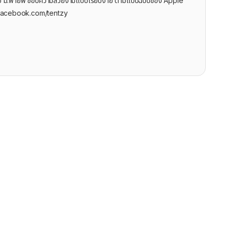
ุรกิจ ม.พายัพ ชอบความสวยงามแบบเรียบง่าย ตามแบบฉบับของ Apple
facebook.com/tentzy