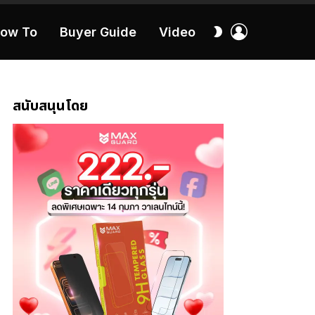
เข้า
สลับ
ow To
Buyer Guide
Video
สู่
ผิว
ระบบ
40:16
สนับสนุนโดย