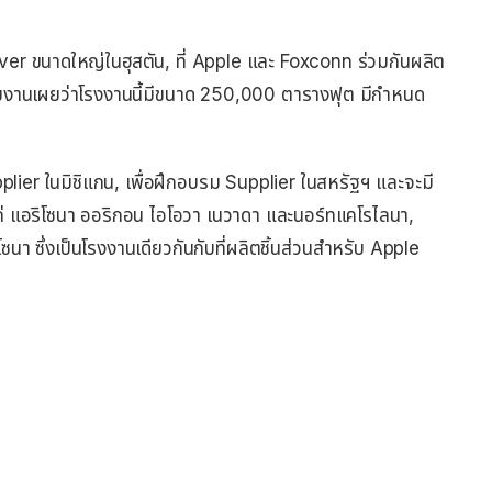
er ขนาดใหญ่ในฮุสตัน, ที่ Apple และ Foxconn ร่วมกันผลิต
งานเผยว่าโรงงานนี้มีขนาด 250,000 ตารางฟุต มีกำหนด
lier ในมิชิแกน, เพื่อฝึกอบรม Supplier ในสหรัฐฯ และจะมี
แก่ แอริโซนา ออริกอน ไอโอวา เนวาดา และนอร์ทแคโรไลนา,
โซนา ซึ่งเป็นโรงงานเดียวกันกับที่ผลิตชิ้นส่วนสำหรับ Apple