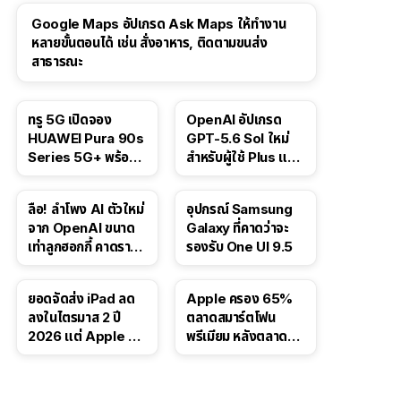
Google Maps อัปเกรด Ask Maps ให้ทำงาน
หลายขั้นตอนได้ เช่น สั่งอาหาร, ติดตามขนส่ง
สาธารณะ
ทรู 5G เปิดจอง
OpenAI อัปเกรด
HUAWEI Pura 90s
GPT-5.6 Sol ใหม่
Series 5G+ พร้อม
สำหรับผู้ใช้ Plus และ
ส่วนลดสูงสุด 19,400
Pro และขยาย GPT-
บาท
5.6 Luna ให้ผู้ใช้ฟรี
ลือ! ลำโพง AI ตัวใหม่
อุปกรณ์ Samsung
จาก OpenAI ขนาด
Galaxy ที่คาดว่าจะ
เท่าลูกฮอกกี้ คาดราคา
รองรับ One UI 9.5
เริ่มราว 10,000 บาท
ยอดจัดส่ง iPad ลด
Apple ครอง 65%
ลงในไตรมาส 2 ปี
ตลาดสมาร์ตโฟน
2026 แต่ Apple ยัง
พรีเมียม หลังตลาดทำ
ครองผู้นำตลาด
สถิติสูงสุดใหม่
แท็บเล็ต