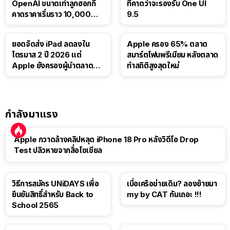
OpenAI ขนาดเท่าลูกฮอกกี้
ที่คาดว่าจะรองรับ One UI
คาดราคาเริ่มราว 10,000
9.5
บาท
ยอดจัดส่ง iPad ลดลงใน
Apple ครอง 65% ตลาด
ไตรมาส 2 ปี 2026 แต่
สมาร์ตโฟนพรีเมียม หลังตลาด
Apple ยังครองผู้นำตลาด
ทำสถิติสูงสุดใหม่
แท็บเล็ต
กำลังมาแรง
Apple กวาดล้างคลิปหลุด iPhone 18 Pro หลังวิดีโอ Drop
Test ปลิวหายจากสื่อโซเชียล
วิธีการสมัคร UNiDAYS เพื่อ
เบื่อเครือข่ายเดิม? ลองย้ายมา
ยืนยันสิทธิ์สำหรับ Back to
my by CAT กันเถอะ !!!
School 2565