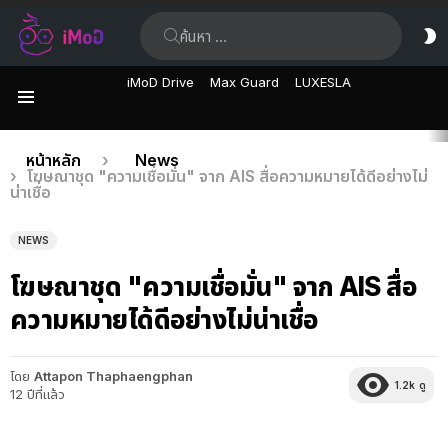
ค้นหา:
ส
ผิ
iMoD Drive
Max Guard
LUXESLA
เมนู
เรื่อง
คุณอยู่ที่นี่:
หน้าหลัก
News
โฆษณาชุด "ความเชื่อมั่น" จาก AIS สื่อความหมายได้ดีอย่างไม่
ล่าสุด
น่าเชื่อ
NEWS
โฆษณาชุด "ความเชื่อมั่น" จาก AIS สื่อ
ความหมายได้ดีอย่างไม่น่าเชื่อ
โดย
Attapon Thaphaengphan
1.2k
ดู
12 ปีที่แล้ว