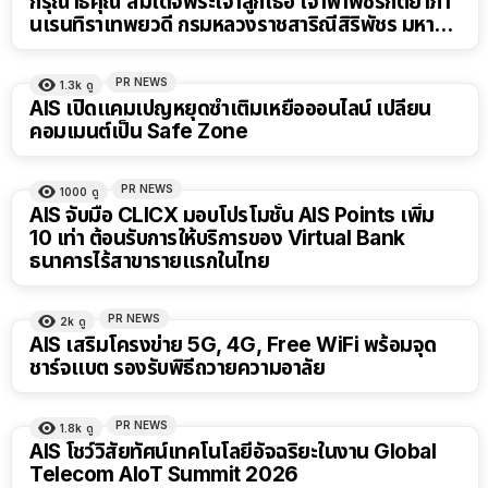
กรุณาธิคุณ สมเด็จพระเจ้าลูกเธอ เจ้าฟ้าพัชรกิติยาภา
นเรนทิราเทพยวดี กรมหลวงราชสาริณีสิริพัชร มหา
วัชรราชธิดา
PR NEWS
1.3k
ดู
AIS เปิดแคมเปญหยุดซ้ำเติมเหยื่อออนไลน์ เปลี่ยน
คอมเมนต์เป็น Safe Zone
PR NEWS
1000
ดู
AIS จับมือ CLICX มอบโปรโมชั่น AIS Points เพิ่ม
10 เท่า ต้อนรับการให้บริการของ Virtual Bank
ธนาคารไร้สาขารายแรกในไทย
PR NEWS
2k
ดู
AIS เสริมโครงข่าย 5G, 4G, Free WiFi พร้อมจุด
ชาร์จแบต รองรับพิธีถวายความอาลัย
PR NEWS
1.8k
ดู
AIS โชว์วิสัยทัศน์เทคโนโลยีอัจฉริยะในงาน Global
Telecom AIoT Summit 2026