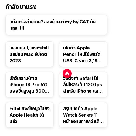
กำลังมาแรง
เบื่อเครือข่ายเดิม? ลองย้ายมา my by CAT กัน
เถอะ !!!
วิธีลบแอป, uninstall
เปิดตัว Apple
แอปบน Mac อัปเดต
Pencil ใหม่ใช้พอร์ต
2023
USB-C ราคา 3,190
บาท ขาย พ.ย. 2023
นี้
นักวิเคราะห์คาด
วิธีตั้งค่า Safari ให้
iPhone 18 Pro อาจ
ลื่นไหลระดับ 120 fps
แพงขึ้นสูงสุด 300
สำหรับ iPhone และ
ดอลลาร์ เริ่มต้นแตะ
iPad
1,399 ดอลลาร์
Fitbit ซิงก์ข้อมูลไปยัง
สรุปเปิดตัว Apple
Apple Health ได้
Watch Series 11
แล้ว
หน้าจอทนทานกว่าเดิม
2 เท่า เน้นฟีเจอร์
สุขภาพ