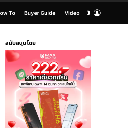
เข้า
สลับ
ow To
Buyer Guide
Video
สู่
ผิว
ระบบ
40:16
สนับสนุนโดย