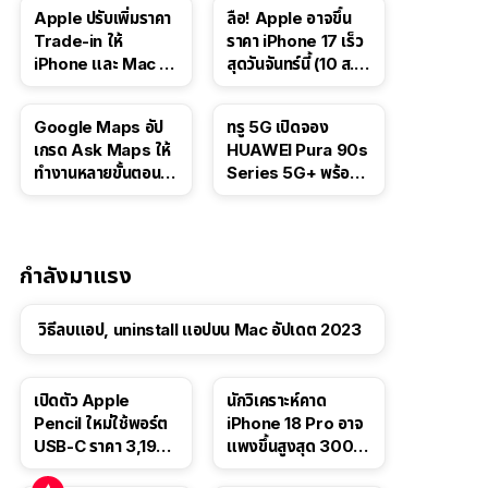
Apple ปรับเพิ่มราคา
ลือ! Apple อาจขึ้น
Trade-in ให้
ราคา iPhone 17 เร็ว
iPhone และ Mac ใน
สุดวันจันทร์นี้ (10 ส.ค.
สหรัฐฯ
2026)
Google Maps อัป
ทรู 5G เปิดจอง
เกรด Ask Maps ให้
HUAWEI Pura 90s
ทำงานหลายขั้นตอนได้
Series 5G+ พร้อม
เช่น สั่งอาหาร,
ส่วนลดสูงสุด 19,400
ติดตามขนส่ง
บาท
สาธารณะ
กำลังมาแรง
วิธีลบแอป, uninstall แอปบน Mac อัปเดต 2023
เปิดตัว Apple
นักวิเคราะห์คาด
Pencil ใหม่ใช้พอร์ต
iPhone 18 Pro อาจ
USB-C ราคา 3,190
แพงขึ้นสูงสุด 300
บาท ขาย พ.ย. 2023
ดอลลาร์ เริ่มต้นแตะ