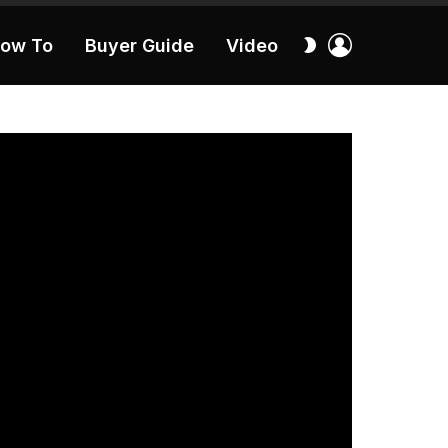
เข้า
สลับ
ow To
Buyer Guide
Video
สู่
ผิว
ระบบ
40:16