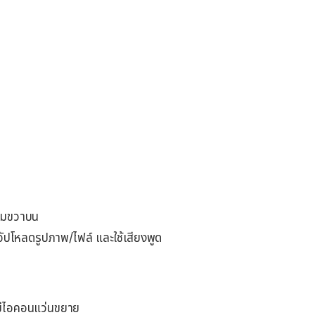
มุมขวาบน
อัปโหลดรูปภาพ/ไฟล์ และใช้เสียงพูด
่มีไอคอนแว่นขยาย