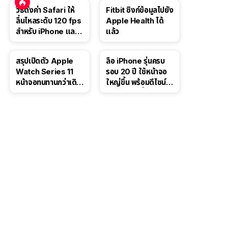
นี้
1,399 ดอลลาร์
วิธีตั้งค่า Safari ให้
Fitbit ซิงก์ข้อมูลไปยัง
ลื่นไหลระดับ 120 fps
Apple Health ได้
สำหรับ iPhone และ
แล้ว
iPad
สรุปเปิดตัว Apple
ลือ iPhone รุ่นครบ
Watch Series 11
รอบ 20 ปี ใช้หน้าจอ
หน้าจอทนทานกว่าเดิม
ใหญ่ขึ้น พร้อมดีไซน์ไร้
2 เท่า เน้นฟีเจอร์
ขอบโค้งทั้งสี่ด้าน
สุขภาพ