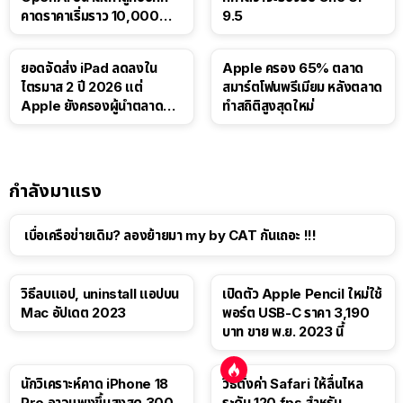
คาดราคาเริ่มราว 10,000
9.5
บาท
ยอดจัดส่ง iPad ลดลงใน
Apple ครอง 65% ตลาด
ไตรมาส 2 ปี 2026 แต่
สมาร์ตโฟนพรีเมียม หลังตลาด
Apple ยังครองผู้นำตลาด
ทำสถิติสูงสุดใหม่
แท็บเล็ต
กำลังมาแรง
เบื่อเครือข่ายเดิม? ลองย้ายมา my by CAT กันเถอะ !!!
วิธีลบแอป, uninstall แอปบน
เปิดตัว Apple Pencil ใหม่ใช้
Mac อัปเดต 2023
พอร์ต USB-C ราคา 3,190
บาท ขาย พ.ย. 2023 นี้
นักวิเคราะห์คาด iPhone 18
วิธีตั้งค่า Safari ให้ลื่นไหล
Pro อาจแพงขึ้นสูงสุด 300
ระดับ 120 fps สำหรับ