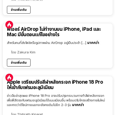
อ่านเพิ่มเติม
ฟีเจอร์ AirDrop ไม่ทำงานบน iPhone, iPad และ
Mac มีขั้นตอนแก้ไขอย่างไร
มากกว่า
สำหรับคนที่ส่งไฟล์หรือรูปภาพผ่าน AirDrop อยู่เป็นประจำ […]
โดย
Zakura Kim
อ่านเพิ่มเติม
Apple เตรียมปรับสีฝาหลังกระจก iPhone 18 Pro
ให้เข้ากับเฟรมอะลูมิเนียม
ข่าวลือล่าสุดเผย iPhone 18 Pro อาจปรับปรุงกระบวนการทำสีฝาหลังกระจก
เพื่อให้สีตรงกับเฟรมอะลูมิเนียมได้แนบเนียนขึ้น พร้อมปรับโครงสร้างภายในใหม่
มากกว่า
และคาดว่าดีไซน์ภายนอกจะยังคงเดิมไปอีก 2-3 รุ่น
โดย
Thitirath Kinaret