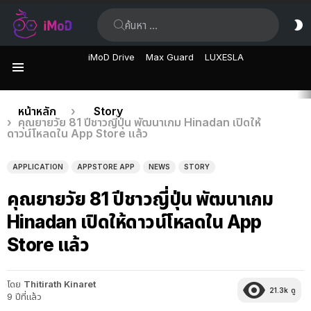
ค้นหา:
ส
ผิ
iMoD Drive
Max Guard
LUXESLA
เมนู
เรื่อง
คุณอยู่ที่นี่:
หน้าหลัก
Story
คุณยายวัย 81 ปีชาวญี่ปุ่น พัฒนาเกม Hinadan เปิดให้
ล่าสุด
ดาวน์โหลดใน App Store แล้ว
APPLICATION
APPSTORE APP
NEWS
STORY
คุณยายวัย 81 ปีชาวญี่ปุ่น พัฒนาเกม
Hinadan เปิดให้ดาวน์โหลดใน App
Store แล้ว
โดย
Thitirath Kinaret
21.3k
ดู
9 ปีที่แล้ว