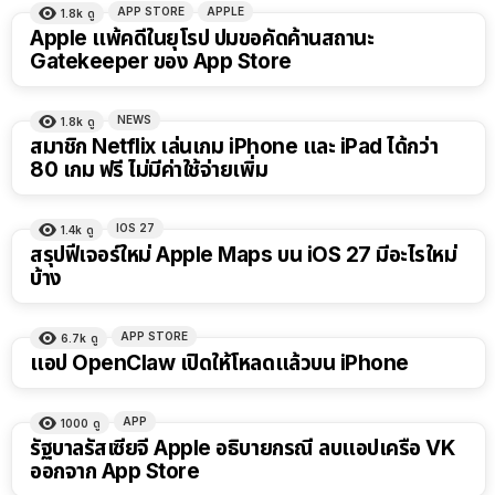
APP STORE
APPLE
1.8k
ดู
Apple แพ้คดีในยุโรป ปมขอคัดค้านสถานะ
Gatekeeper ของ App Store
NEWS
1.8k
ดู
สมาชิก Netflix เล่นเกม iPhone และ iPad ได้กว่า
80 เกม ฟรี ไม่มีค่าใช้จ่ายเพิ่ม
IOS 27
1.4k
ดู
สรุปฟีเจอร์ใหม่ Apple Maps บน iOS 27 มีอะไรใหม่
บ้าง
APP STORE
6.7k
ดู
แอป OpenClaw เปิดให้โหลดแล้วบน iPhone
APP
1000
ดู
รัฐบาลรัสเซียจี้ Apple อธิบายกรณี ลบแอปเครือ VK
ออกจาก App Store