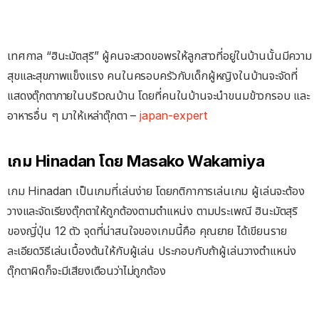
เทศกาล “ฮินะมัตสุริ” ผู้คนจะสวดขอพรให้ลูกสาวที่อยู่ในบ้านนั้นมีความ
สุขและสุขภาพแข็งแรง คนในครอบครัวกับเด็กผู้หญิงในบ้านจะจัดที่
แสดงตุ๊กตาภายในบริเวณบ้าน โดยที่คนในบ้านจะนำขนมข้าวกรอบ และ
อาหารอื่น ๆ มาให้เหล่าตุ๊กตา –
japan-expert
เกม Hinadan โดย Masako Wakamiya
เกม Hinadan เป็นเกมที่เล่นง่าย โดยกติกาการเล่นเกม ผู้เล่นจะต้อง
วางและจัดเรียงตุ๊กตาให้ถูกต้องตามตำแหน่ง ตามประเพณี ฮินะมัตสุริ
ของญี่ปุ่น 12 ตัว จุดที่น่าสนใจของเกมนี้คือ คุณยาย ได้เขียนราย
ละเอียดวิธีเล่นเบื้องต้นให้กับผู้เล่น ประกอบกับถ้าผู้เล่นวางตำแหน่ง
ตุ๊กตาผิดก็จะมีเสียงเตือนว่าไม่ถูกต้อง