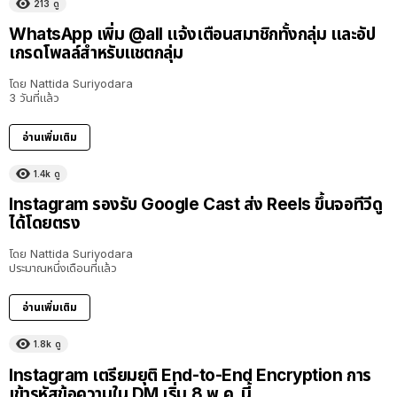
213
ดู
WhatsApp เพิ่ม @all แจ้งเตือนสมาชิกทั้งกลุ่ม และอัป
เกรดโพลล์สำหรับแชตกลุ่ม
โดย
Nattida Suriyodara
3 วันที่แล้ว
อ่านเพิ่มเติม
1.4k
ดู
Instagram รองรับ Google Cast ส่ง Reels ขึ้นจอทีวีดู
ได้โดยตรง
โดย
Nattida Suriyodara
ประมาณหนึ่งเดือนที่แล้ว
อ่านเพิ่มเติม
1.8k
ดู
Instagram เตรียมยุติ End-to-End Encryption การ
เข้ารหัสข้อความใน DM เริ่ม 8 พ.ค. นี้