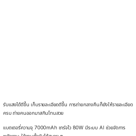
รับแสงได้ดีขึ้น เก็บรายละเอียดดีขึ้น การถ่ายกลางคืนก็ยังให้รายละเอียด
ครบ ถ่ายคนออกมาสกินโทนสวย
แบตเตอรี่ความจุ 7000mAh ชาร์จไว 80W มีระบบ AI ช่วยจัดการ
พลังงาน ใช้งานทั้งวันได้สบาย ๆ