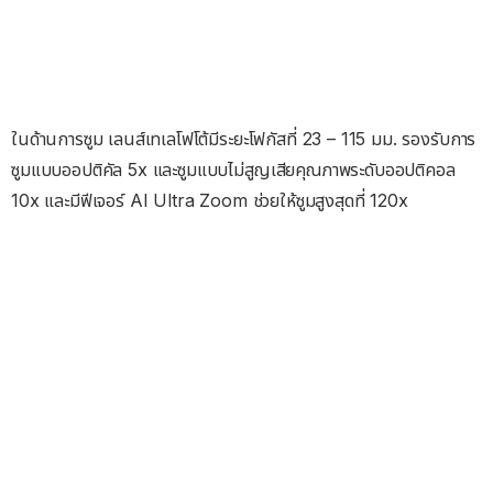
ในด้านการซูม เลนส์เทเลโฟโต้มีระยะโฟกัสที่ 23 – 115 มม. รองรับการ
ซูมแบบออปติคัล 5x และซูมแบบไม่สูญเสียคุณภาพระดับออปติคอล
10x และมีฟีเจอร์ AI Ultra Zoom ช่วยให้ซูมสูงสุดที่ 120x