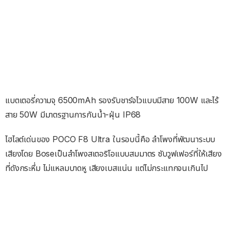
แบตเตอรี่ความจุ 6500mAh รองรับชาร์จไวแบบมีสาย 100W และไร้
สาย 50W มีมาตรฐานการกันน้ำ-ฝุ่น IP68
ไฮไลต์เด่นของ POCO F8 Ultra ในรอบนี้คือ ลำโพงที่พัฒนาระบบ
เสียงโดย Boseเป็นลําโพงสเตอริโอแบบสมมาตร ซับวูฟเฟอร์ที่ให้เสียง
ที่ดังกระหึ่ม ไม่แหลมบาดหู เสียงเบสแน่น แต่ไม่กระแทกจนเกินไป