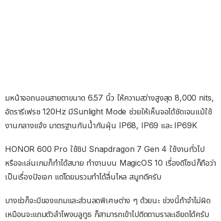
มหน้าจอถนอมสายตาขนาด 6.57 นิ้ว ให้ความสว่างสูงสุด 8,000 nits,
อัตรารีเฟรช 120Hz มีSunlight Mode ช่วยให้เห็นจอได้ชัดเจนแม้ใช้
งานกลางแจ้ง มาตรฐานกันน้ำกันฝุ่น IP68, IP69 และ IP69K
HONOR 600 Pro ใช้ชิป Snapdragon 7 Gen 4 ใช้งานทั่วไป
หรือจะเล่นเกมก็ทำได้สบาย ทำงานบน MagicOS 10 เรื่องดีไซน์ก็ถือว่า
เป็นเรื่องปัจเจก แต่โดยมรวมทำได้ลื่นไหล สมูทดีครับ
บางช่วก็จะมีของแถมและส่วนลดพิเศษต่าง ๆ ด้วยนะ ช่วงนี้ถ้าจำไม่ผิด
เหมือนจะแถมตัวลำโพงบลูทูธ ก็สามารถเข้าไปติดตามราละเอียดได้ครับ