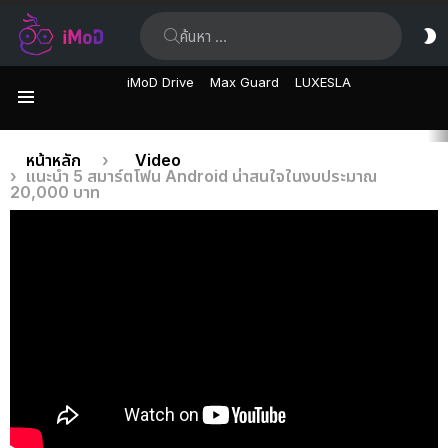
ค้นหา:
ส
ผิ
iMoD Drive
Max Guard
LUXESLA
เมนู
เรื่อง
คุณอยู่ที่นี่:
หน้าหลัก
Video
แนะนำ 5 สมาร์ตโฟน Android น่าสนใจในงบประมาณ
ล่าสุด
20,000 บาท