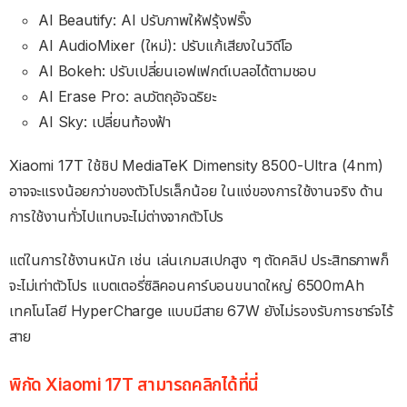
AI Beautify: AI ปรับภาพให้ฟรุ้งฟริ๊ง
AI AudioMixer (ใหม่): ปรับแก้เสียงในวิดีโอ
AI Bokeh: ปรับเปลี่ยนเอฟเฟกต์เบลอได้ตามชอบ
AI Erase Pro: ลบวัตถุอัจฉริยะ
AI Sky: เปลี่ยนท้องฟ้า
Xiaomi 17T ใช้ชิป MediaTeK Dimensity 8500-Ultra (4nm)
อาจจะแรงน้อยกว่าของตัวโปรเล็กน้อย ในแง่ของการใช้งานจริง ด้าน
การใช้งานทั่วไปแทบจะไม่ต่างจากตัวโปร
แต่ในการใช้งานหนัก เช่น เล่นเกมสเปกสูง ๆ ตัดคลิป ประสิทธภาพก็
จะไม่เท่าตัวโปร แบตเตอรี่ซิลิคอนคาร์บอนขนาดใหญ่ 6500mAh
เทคโนโลยี HyperCharge แบบมีสาย 67W ยังไม่รองรับการชาร์จไร้
สาย
พิกัด Xiaomi 17T สามารถคลิกได้ที่นี่