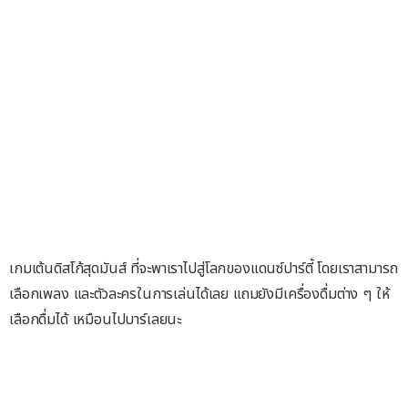
เกมเต้นดิสโก้สุดมันส์ ที่จะพาเราไปสู่โลกของแดนซ์ปาร์ตี้ โดยเราสามารถ
เลือกเพลง และตัวละครในการเล่นได้เลย แถมยังมีเครื่องดื่มต่าง ๆ ให้
เลือกดื่มได้ เหมือนไปบาร์เลยนะ