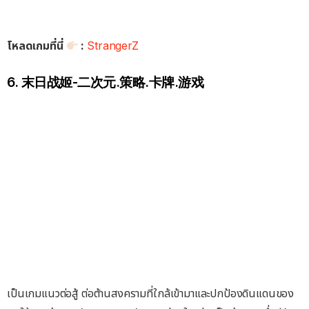
โหลดเกมที่นี่
:
StrangerZ
6. 末日战姬-二次元.策略.卡牌.游戏
เป็นเกมแนวต่อสู้ ต่อต้านสงครามที่ใกล้เข้ามาและปกป้องดินแดนของ