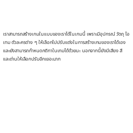
เราสามารถสร้างเกมในแบบของเราได้ในเกมนี้ เพราะมีอุปกรณ์ วัตถุ ไอ
เทม ตัวละครต่าง ๆ ให้เลือกไปปรับแต่งในการสร้างเกมของเราได้เอง
และยังสามารถกำหนดกติกาในเกมได้ด้วยนะ นอกจากนี้ยังมีเสียง สี
และด่านให้เลือกปรับอีกเยอะมาก