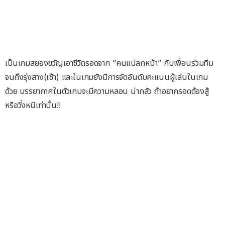
เป็นเกมสยองขวัญเอาชีวิตรอดจาก “คนแปลกหน้า” กับเพื่อนร่วมทีม
จนถึงรุ่งสาง(เช้า) และในเกมยังมีการจัดอันดับคะแนนผู้เล่นในเกม
ด้วย บรรยากาศในตัวเกมจะมีความหลอน น่ากลัว ถ้าอยากรอดต้องสู้
หรือวิ่งหนีเท่านั้น!!