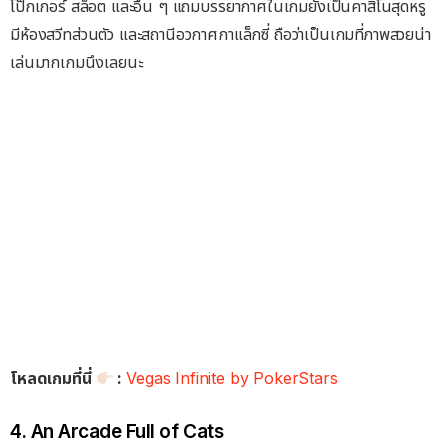
โป๊กเกอร์ สล็อต และอื่น ๆ แถมบรรยากาศในเกมยังเป็นคาสิโนสุดหรู
มีห้องสวีทส่วนตัว และสถานีอวกาศกาแล็กซี่ ถือว่าเป็นเกมที่ภาพสวยน่า
เล่นมากเกมนึงเลยนะ
โหลดเกมที่นี่
:
Vegas Infinite by PokerStars
4. An Arcade Full of Cats