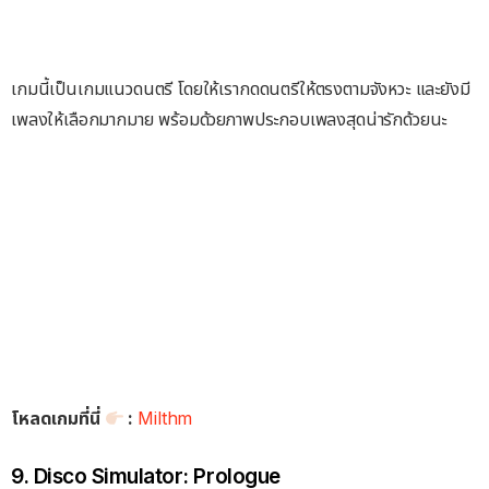
เกมนี้เป็นเกมแนวดนตรี โดยให้เรากดดนตรีให้ตรงตามจังหวะ และยังมี
เพลงให้เลือกมากมาย พร้อมด้วยภาพประกอบเพลงสุดน่ารักด้วยนะ
โหลดเกมที่นี่
:
Milthm
9. Disco Simulator: Prologue