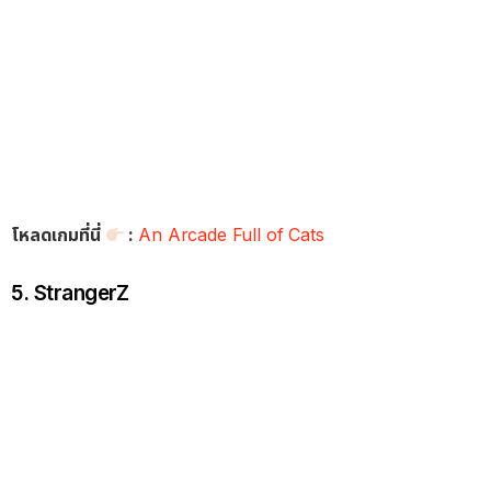
โหลดเกมที่นี่
:
An Arcade Full of Cats
5. StrangerZ