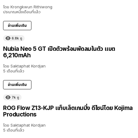
โดย
Krongkwun Rithiwong
ประมาณหนึ่งเดือนที่แล้ว
อ่านเพิ่มเติม
6.8k
ดู
Nubia Neo 5 GT เปิดตัวพร้อมพัดลมในตัว แบต
6,210mAh
โดย
Saktaphat Kordjan
5 เดือนที่แล้ว
อ่านเพิ่มเติม
7k
ดู
ROG Flow Z13-KJP แท็บเล็ตเกมมิ่ง ดีไซน์โดย Kojima
Productions
โดย
Saktaphat Kordjan
5 เดือนที่แล้ว