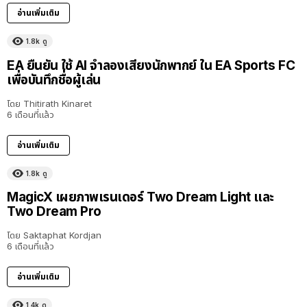
อ่านเพิ่มเติม
1.8k
ดู
EA ยืนยัน ใช้ AI จำลองเสียงนักพากย์ ใน EA Sports FC
เพื่อบันทึกชื่อผู้เล่น
โดย
Thitirath Kinaret
6 เดือนที่แล้ว
อ่านเพิ่มเติม
1.8k
ดู
MagicX เผยภาพเรนเดอร์ Two Dream Light และ
Two Dream Pro
โดย
Saktaphat Kordjan
6 เดือนที่แล้ว
อ่านเพิ่มเติม
1.4k
ดู