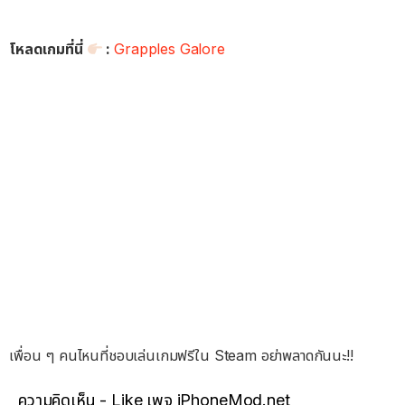
โหลดเกมที่นี่
:
Grapples Galore
เพื่อน ๆ คนไหนที่ชอบเล่นเกมฟรีใน Steam อย่าพลาดกันนะ!!
ความคิดเห็น - Like เพจ iPhoneMod.net