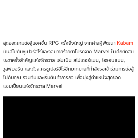
สุดยอดเกมต่อสู้แอคชั่น RPG ครั้งยิ่งใหญ่ จากค่ายผู้พัฒนา
Kabam
มันส์ไปกับซูเปอร์ฮีโร่และจอมวายร้ายตัวโปรดจาก Marvel ในศึกตัดสิน
ชะตาครั้งสำคัญแห่งจักรวาล เล่นเป็น สไปเดอร์แมน, ไอรอนแมน,
วูล์ฟเวอรีน และตัวละครซูเปอร์ฮีโร่อีกมากมายที่กำลังรอเข้าร่วมการต่อสู้
ไปกับคุณ รวมทีมและเริ่มต้นทำภารกิจ เพื่อมุ่งสู่ตำแหน่งสุดยอด
แชมเปี้ยนแห่งจักรวาล Marvel