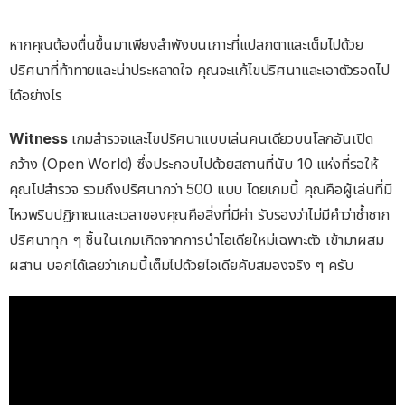
หากคุณต้องตื่นขึ้นมาเพียงลำพังบนเกาะที่แปลกตาและเต็มไปด้วย
ปริศนาที่ท้าทายและน่าประหลาดใจ คุณจะแก้ไขปริศนาและเอาตัวรอดไป
ได้อย่างไร
Witness
เกมสำรวจและไขปริศนาแบบเล่นคนเดียวบนโลกอันเปิด
กว้าง (Open World) ซึ่งประกอบไปด้วยสถานที่นับ 10 แห่งที่รอให้
คุณไปสำรวจ รวมถึงปริศนากว่า 500 แบบ โดยเกมนี้ คุณคือผู้เล่นที่มี
ไหวพริบปฏิภาณและเวลาของคุณคือสิ่งที่มีค่า รับรองว่าไม่มีคำว่าซ้ำซาก
ปริศนาทุก ๆ ชิ้นในเกมเกิดจากการนำไอเดียใหม่เฉพาะตัว เข้ามาผสม
ผสาน บอกได้เลยว่าเกมนี้เต็มไปด้วยไอเดียคับสมองจริง ๆ ครับ