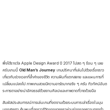
พึ่งได้รางวัล Apple Design Award ปี 2017 ไปสด ๆ ร้อน ๆ เลย
ครับเกมนี้
Old Man’s Journey
เกมปริศนาที่เล่นไปด้วยเรื่องราว
เกี่ยวกับช่วงเวลาที่ล้ำค่าของชีวิต ความฝันที่แตกสลาย และแผนการที่
เปลี่ยนแปลงไป ภาพเกมสวยมีความอาร์ตมากจริง ๆ ครับ ทิวทัศน์อันต
ระการตาอย่างน่าอัศจรรย์ด้วยงานศิลปะและภาพวาดที่วาดด้วยมือ
สัมผัสประสบการณ์การเล่นเกมที่งดงามด้วยระบบการเล่าเรื่องในมุม
มองสายตา ค้นพบเรื่องราวชีวิตของชายชราผ่านร่องรอยความทรงจำ