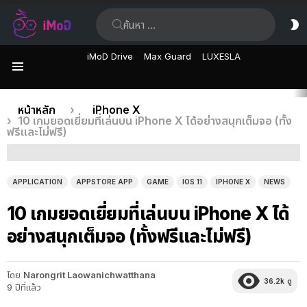
ค้นหา:
ส
ผิ
iMoD Drive
Max Guard
LUXESLA
เมนู
เรื่อง
คุณอยู่ที่นี่:
หน้าหลัก
iPhone X
10 เกมยอดเยี่ยมที่เล่นบน iPhone X ได้อย่างสนุกเต็มจอ (ทั้ง
ล่าสุด
ฟรีและไม่ฟรี)
APPLICATION
APPSTORE APP
GAME
IOS 11
IPHONE X
NEWS
10 เกมยอดเยี่ยมที่เล่นบน iPhone X ได้
อย่างสนุกเต็มจอ (ทั้งฟรีและไม่ฟรี)
โดย
Narongrit Laowanichwatthana
36.2k
ดู
9 ปีที่แล้ว