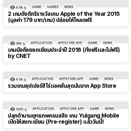
GAME
GAMES
NEWS
6.8k
ดู
2 เกมดังดีกรีรางวัลเกม Apple of the Year 2015
(มูลค่า 179 บาท/เกม) ปล่อยให้โหลดฟรี
APPLICATION
APPSTORE APP
GAME
NEWS
46k
ดู
เกมมือถือยอดเยี่ยมประจำปี 2018 (ทั้งฟรีและไม่ฟรี)
by CNET
APPLICATION
APPSTORE APP
GAME
NEWS
6.5k
ดู
รวมเกมซุปเปอร์ฮีโร่แอคชั่นสุดมันจาก App Store
APPLICATION
APPSTORE APP
GAME
NEWS
1000
ดู
ปลุกตำนานยุทธภพครบสลึง เกม Yulgang Mobile
เปิดให้ลงทะเบียน (Pre-register) แล้ววันนี้!