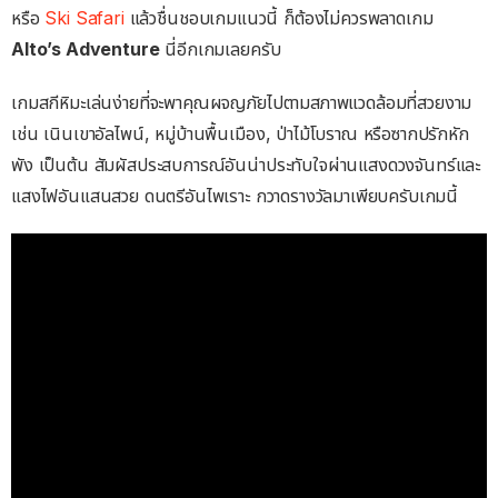
หรือ
Ski Safari
แล้วชื่นชอบเกมแนวนี้ ก็ต้องไม่ควรพลาดเกม
Alto’s Adventure
นี่อีกเกมเลยครับ
เกมสกีหิมะเล่นง่ายที่จะพาคุณผจญภัยไปตามสภาพแวดล้อมที่สวยงาม
เช่น เนินเขาอัลไพน์, หมู่บ้านพื้นเมือง, ป่าไม้โบราณ หรือซากปรักหัก
พัง เป็นต้น สัมผัสประสบการณ์อันน่าประทับใจผ่านแสงดวงจันทร์และ
แสงไฟอันแสนสวย ดนตรีอันไพเราะ กวาดรางวัลมาเพียบครับเกมนี้