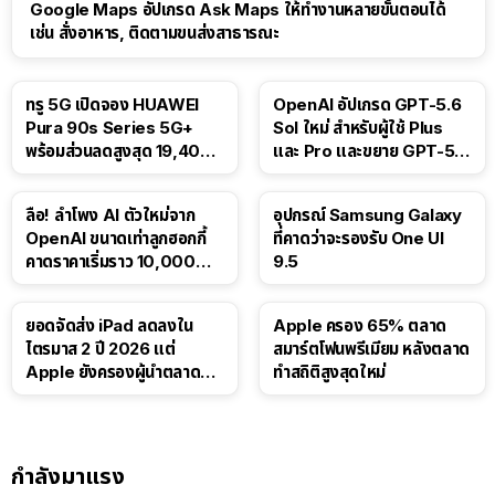
Google Maps อัปเกรด Ask Maps ให้ทำงานหลายขั้นตอนได้
เช่น สั่งอาหาร, ติดตามขนส่งสาธารณะ
ทรู 5G เปิดจอง HUAWEI
OpenAI อัปเกรด GPT-5.6
Pura 90s Series 5G+
Sol ใหม่ สำหรับผู้ใช้ Plus
พร้อมส่วนลดสูงสุด 19,400
และ Pro และขยาย GPT-5.6
บาท
Luna ให้ผู้ใช้ฟรี
ลือ! ลำโพง AI ตัวใหม่จาก
อุปกรณ์ Samsung Galaxy
OpenAI ขนาดเท่าลูกฮอกกี้
ที่คาดว่าจะรองรับ One UI
คาดราคาเริ่มราว 10,000
9.5
บาท
ยอดจัดส่ง iPad ลดลงใน
Apple ครอง 65% ตลาด
ไตรมาส 2 ปี 2026 แต่
สมาร์ตโฟนพรีเมียม หลังตลาด
Apple ยังครองผู้นำตลาด
ทำสถิติสูงสุดใหม่
แท็บเล็ต
กำลังมาแรง