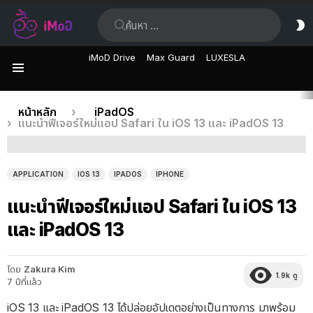
ค้นหา:
ส
ผิ
iMoD Drive
Max Guard
LUXESLA
เมนู
เรื่อง
คุณอยู่ที่นี่:
หน้าหลัก
iPadOS
แนะนำฟีเจอร์ใหม่แอป Safari ใน iOS 13 และ iPadOS 13
ล่าสุด
APPLICATION
IOS 13
IPADOS
IPHONE
แนะนำฟีเจอร์ใหม่แอป Safari ใน iOS 13
และ iPadOS 13
โดย
Zakura Kim
1.9k
ดู
7 ปีที่แล้ว
iOS 13 และ iPadOS 13 ได้ปล่อยอัปเดตอย่างเป็นทางการ มาพร้อม