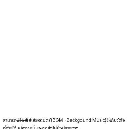
สามารถ
ปรับสี
ใส่เสียงดนตรี(BGM -Backgound Music)ให้กับวีดีโอ
ที่ถ่ายได้ หลังจากนั้นจะถูกส่งไปยังปลายทาง