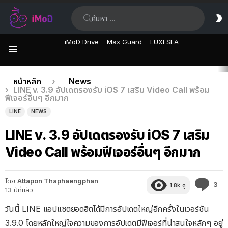
ค้นหา:
ส
ผิ
iMoD Drive
Max Guard
LUXESLA
เมนู
เรื่อง
คุณอยู่ที่นี่:
หน้าหลัก
News
LINE v. 3.9 อัปเดตรองรับ iOS 7 เสริม Video Call พร้อม
ล่าสุด
ฟีเจอร์อื่นๆ อีกมาก
LINE
NEWS
LINE v. 3.9 อัปเดตรองรับ iOS 7 เสริม
Video Call พร้อมฟีเจอร์อื่นๆ อีกมาก
โดย
Attapon Thaphaengphan
คว
3
1.8k
ดู
13 ปีที่แล้ว
คิด
เห็
วันนี้ LINE แอปแชตยอดฮิตได้มีการอัปเดตใหญ่อีกครั้งในเวอร์ชัน
3.9.0 โดยหลักใหญ่ใจความของการอัปเดตมีฟีเจอร์ที่น่าสนใจหลักๆ อยู่