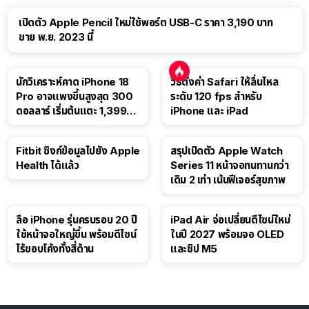
เปิดตัว Apple Pencil ใหม่ใช้พอร์ต USB-C ราคา 3,190 บาท
ขาย พ.ย. 2023 นี้
นักวิเคราะห์คาด iPhone 18
วิธีตั้งค่า Safari ให้ลื่นไหล
Pro อาจแพงขึ้นสูงสุด 300
ระดับ 120 fps สำหรับ
ดอลลาร์ เริ่มต้นแตะ 1,399
iPhone และ iPad
ดอลลาร์
Fitbit ซิงก์ข้อมูลไปยัง Apple
สรุปเปิดตัว Apple Watch
Health ได้แล้ว
Series 11 หน้าจอทนทานกว่า
เดิม 2 เท่า เน้นฟีเจอร์สุขภาพ
ลือ iPhone รุ่นครบรอบ 20 ปี
iPad Air จ่อเปลี่ยนดีไซน์ใหม่
ใช้หน้าจอใหญ่ขึ้น พร้อมดีไซน์
ในปี 2027 พร้อมจอ OLED
ไร้ขอบโค้งทั้งสี่ด้าน
และชิป M5