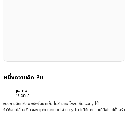
หนึ่งความคิดเห็น
jiamp
13 ปีที่แล้ว
สอบถามนิดครับ พออัพขึ้นมาแล้ว ไม่สามารถโหลด ธีม cony ได้
ทำให้ผมเปลี่ยน ธีม ของ iphonemod ผ่าน cydia ไม่ได้เลย…..แก้ยังไงได้มั้งครับ