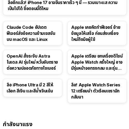
ลืออีกแล้ว! iPhone 17 อาจขึ้นราคาเร็ว ๆ นี้ — รวมเบาะแส ความ
เป็นไปได้ ซื้อตอนนี้ดีไหม
Claude Code อัปเดต
Apple เคยคิดทำฟีเจอร์ ย้าย
ฟีเจอร์ส่งข้อความข้ามเซสชัน
ข้อมูลให้เสร็จ ก่อนส่งเครื่อง
บน macOS และ Linux
ใหม่ถึงมือผู้ใช้
OpenAI สั่งระงับ Astra
Apple เตรียม ยกเครื่องดีไซน์
โมเดล AI รุ่นใหม่ หวั่นอันตราย
Apple Watch ครั้งใหญ่ อาจ
ต่อความปลอดภัยทางไซเบอร์
มีรุ่นหน้าจอทรงกลม และรุ่นที่
ไม่มีหน้าจอ
ลือ iPhone Ultra มี 2 สีให้
ลือ! Apple Watch Series
เลือก สีเงิน และสีน้ำเงินเข้ม
12 เตรียมนำ ตัวเรือนเซรามิก
กลับมา
กำลังมาแรง