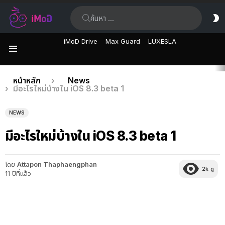
ค้นหา:
ส
ผิ
iMoD Drive
Max Guard
LUXESLA
เมนู
เรื่อง
คุณอยู่ที่นี่:
หน้าหลัก
News
มีอะไรใหม่บ้างใน iOS 8.3 beta 1
ล่าสุด
NEWS
มีอะไรใหม่บ้างใน iOS 8.3 beta 1
โดย
Attapon Thaphaengphan
2k
ดู
11 ปีที่แล้ว