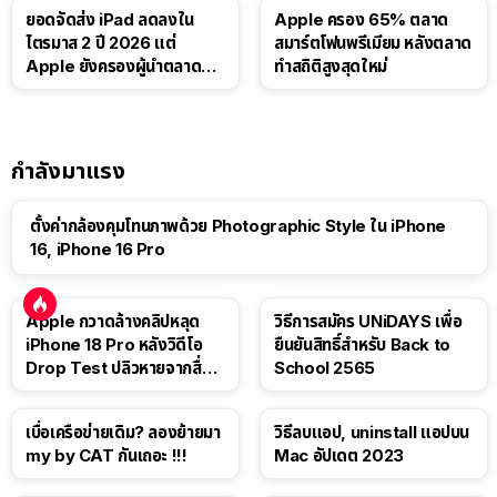
ยอดจัดส่ง iPad ลดลงใน
Apple ครอง 65% ตลาด
ไตรมาส 2 ปี 2026 แต่
สมาร์ตโฟนพรีเมียม หลังตลาด
Apple ยังครองผู้นำตลาด
ทำสถิติสูงสุดใหม่
แท็บเล็ต
กำลังมาแรง
ตั้งค่ากล้องคุมโทนภาพด้วย Photographic Style ใน iPhone
16, iPhone 16 Pro
Apple กวาดล้างคลิปหลุด
วิธีการสมัคร UNiDAYS เพื่อ
iPhone 18 Pro หลังวิดีโอ
ยืนยันสิทธิ์สำหรับ Back to
Drop Test ปลิวหายจากสื่อ
School 2565
โซเชียล
เบื่อเครือข่ายเดิม? ลองย้ายมา
วิธีลบแอป, uninstall แอปบน
my by CAT กันเถอะ !!!
Mac อัปเดต 2023