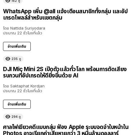
162
ดู
WhatsApp เพิ่ม @all แจ้งเตือนสมาชิกทั้งกลุ่ม และอัป
เกรดโพลล์สำหรับแชตกลุ่ม
โดย
Nattida Suriyodara
ประมาณ 22 ชั่วโมงที่แล้ว
อ่านเพิ่มเติม
235
ดู
DJI Mic Mini 2S เปิดตัวแล้วทั่วโลก พร้อมการตัดเสียง
รบกวนที่อัปเกรดให้ดียิ่งขึ้นด้วย AI
โดย
Saktaphat Kordjan
ประมาณ 22 ชั่วโมงที่แล้ว
อ่านเพิ่มเติม
294
ดู
ศาลไฟเขียวคดีแบบกลุ่ม ฟ้อง Apple ระบบจดจำใบหน้าใน
Photos อาจเรียกค่าเสียหายกว่า 3 หมื่นล้านดอลลาร์