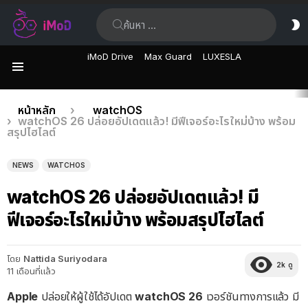
ค้นหา:
ส
ผิ
iMoD Drive
Max Guard
LUXESLA
เมนู
เรื่อง
คุณอยู่ที่นี่:
หน้าหลัก
watchOS
watchOS 26 ปล่อยอัปเดตแล้ว! มีฟีเจอร์อะไรใหม่บ้าง พร้อม
ล่าสุด
สรุปไฮไลต์
NEWS
WATCHOS
watchOS 26 ปล่อยอัปเดตแล้ว! มี
ฟีเจอร์อะไรใหม่บ้าง พร้อมสรุปไฮไลต์
โดย
Nattida Suriyodara
2k
ดู
11 เดือนที่แล้ว
Apple
ปล่อยให้ผู้ใช้ได้อัปเดต
watchOS 26
เวอร์ชันทางการแล้ว มี