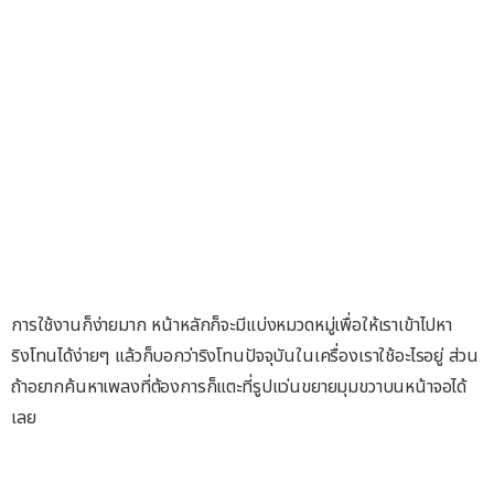
การใช้งานก็ง่ายมาก หน้าหลักก็จะมีแบ่งหมวดหมู่เพื่อให้เราเข้าไปหา
ริงโทนได้ง่ายๆ แล้วก็บอกว่าริงโทนปัจจุบันในเครื่องเราใช้อะไรอยู่ ส่วน
ถ้าอยากค้นหาเพลงที่ต้องการก็แตะที่รูปแว่นขยายมุมขวาบนหน้าจอได้
เลย