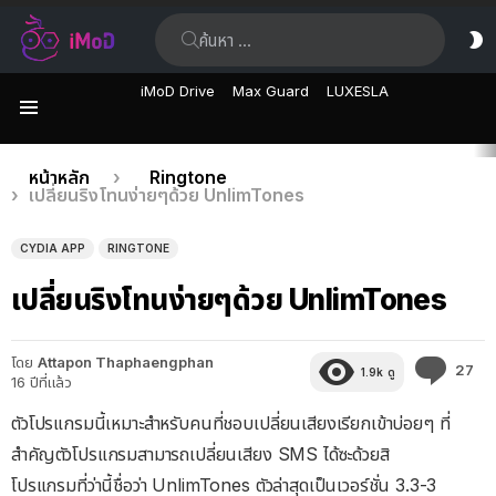
ค้นหา:
ส
ผิ
iMoD Drive
Max Guard
LUXESLA
เมนู
เรื่อง
คุณอยู่ที่นี่:
หน้าหลัก
Ringtone
เปลี่ยนริงโทนง่ายๆด้วย UnlimTones
ล่าสุด
CYDIA APP
RINGTONE
เปลี่ยนริงโทนง่ายๆด้วย UnlimTones
โดย
Attapon Thaphaengphan
คว
27
1.9k
ดู
16 ปีที่แล้ว
คิด
เห็
ตัวโปรแกรมนี้เหมาะสำหรับคนที่ชอบเปลี่ยนเสียงเรียกเข้าบ่อยๆ ที่
สำคัญตัวโปรแกรมสามารถเปลี่ยนเสียง SMS ได้ซะด้วยสิ
โปรแกรมที่ว่านี้ชื่อว่า UnlimTones ตัวล่าสุดเป็นเวอร์ชั่น 3.3-3