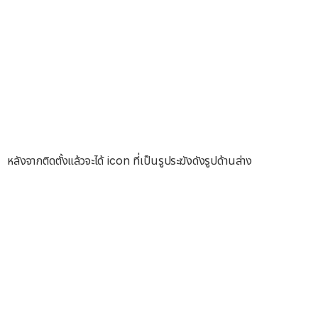
หลังจากติดตั้งแล้วจะได้ icon ที่เป็นรูประฆังดังรูปด้านล่าง