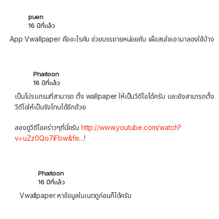
puen
16 ปีที่แล้ว
App Vwallpaper คืออะไรคับ ช่วยบรรยายหน่อยคับ เผื่อสนใจเอามาลองใช้บ้าง
Phaitoon
16 ปีที่แล้ว
เป็นโปรแกรมที่สามารถ ตั้ง wallpaper ให้เป็นวีดีโอได้ครับ และยังสามารถตั้ง
วีดีโอให้เป็นริงโทนได้อีกด้วย
ลองดูวีดีโอคร่าวๆที่นี่ครับ
http://www.youtube.com/watch?
v=uZz0Qo7iFbw&fe
…!
Phaitoon
16 ปีที่แล้ว
Vwallpaper หาข้อมูลในเนตดูก่อนก็ได้ครับ