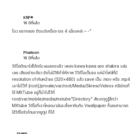
KRP®
16 ปีที่แล้ว
โอว อยากลอง ติดแต่เครื่อง ios 4 เนี่ยแหล่ะ – -"
Phaitoon
16 ปีที่แล้ว
วีดีโอตัดมาใส่ได้ครับ ผมลองแล้ว เพลง kawa kawa ของ shakira แจ่ม
เลย เสียอย่างเดียว ยังไม่มีวิธีทำให้ภาพ วีวีดีโอเต็มจอ แค่นำไฟล์ที่มี
resolution เท่ากับหน้าจอ (320×480) แล้ว save เป็น .mov หรือ .mp4
เอาไปไว้ที่ [root]/private/var/root/Media/Skrew/Videos หรือใครที่
ใช้ MXTube อยู่ก็นำไปไว้ที่
root/var/mobile/media/mxtube"Directory" สังเกตุดูรู้สึกว่า
MXtube วีดีโอที่เราโหลดมามันจะลิ้งหากันกับ Vwallpaper ก็เลยสามารถ
ใช้วีดีโอริงโทนจากยูทูป ก็ได้
puen