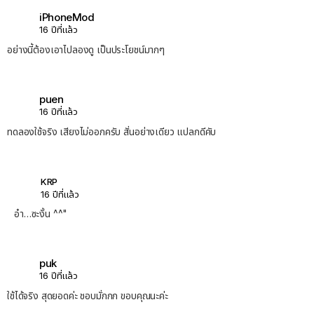
iPhoneMod
16 ปีที่แล้ว
อย่างนี้ต้องเอาไปลองดู เป็นประโยชน์มากๆ
puen
16 ปีที่แล้ว
ทดลองใช้จริง เสียงไม่ออกครับ สั่นอย่างเดียว แปลกดีคับ
KRP
16 ปีที่แล้ว
อ๋า…ซะงั้น ^^"
puk
16 ปีที่แล้ว
ใช้ได้จริง สุดยอดค่ะ ชอบมั่กกก ขอบคุณนะค่ะ