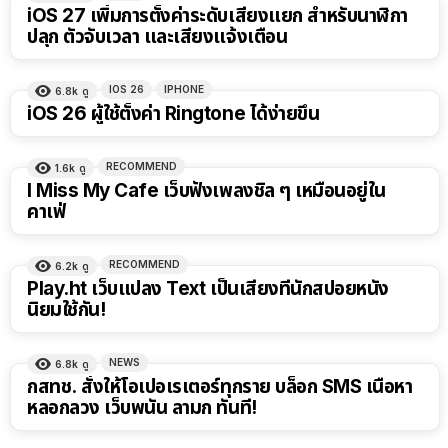
iOS 27 เพิ่มการตั้งค่าระดับเสียงแยก สำหรับนาฬิกา
ปลุก ตัวจับเวลา และเสียงแจ้งเตือน
IOS 26
IPHONE
6.8k
ดู
iOS 26 ผู้ใช้ตั้งค่า Ringtone ได้ง่ายขึ้น
RECOMMEND
1.6k
ดู
I Miss My Cafe เว็บฟังเพลงชิล ๆ เหมือนอยู่ใน
คาเฟ่
RECOMMEND
6.2k
ดู
Play.ht เว็บแปลง Text เป็นเสียงที่นักสปอยหนัง
นิยมใช้กัน!
NEWS
6.8k
ดู
กสทช. สั่งให้โอเปอเรเตอร์ทุกราย บล็อก SMS เนื้อหา
หลอกลวง เว็บพนัน ลามก ทันที!