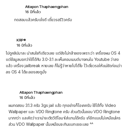
Attapon Thaphaengphan
16 ปีที่แล้ว
ทดสอบแล้วครับเจ๋งดี เดี๋ยวรอรีวิวครับ
KRP®
16 ปีที่แล้ว
ไปดูคลิปมาละ น่าสนใจทีเดียวเลย แต่ยังไม่กล้าลองเพราะว่า เครื่องผม OS 4
แต่ข้อมูลบอกว่าใช้ได้กับ 3.0-3.1 ละเห็นคอมเมนต์บางคนใน Youtube ว่าลง
แล้ว เครื่อง jailbreak หายเลย ก็ไม่รู้ว่าหายไปได้ไง ไว้เดี่ยวรอให้แน่ชัดก่อนว่า
ลง OS 4 ได้จะลองลงดูมั่ง
Attapon Thaphaengphan
16 ปีที่แล้ว
ผมทดสอบ 3.1.3 ครับ 3gs jail แล้ว ทุกอย่างก็โอเคครับ ใช้ได้ทั้ง Video
Wallpaper และ VDO Ringtone ครับ ส่วนตัวนั้นชอบ VDO Ringtone
มากกว่า และคิดว่าเราน่าจะตัดวีดีโอมาใส่แทนได้ครับ เก๋อีกแบบไ่ม่เหมือนใคร
ส่วน VDO Wallpaper นั้นเหมือนจะกินแบทเยอะเลย ^^