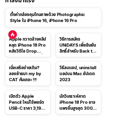
กำลังมาแรง
ตั้งค่ากล้องคุมโทนภาพด้วย Photographic
Style ใน iPhone 16, iPhone 16 Pro
Apple กวาดล้างคลิป
วิธีการสมัคร
หลุด iPhone 18 Pro
UNiDAYS เพื่อยืนยัน
หลังวิดีโอ Drop
สิทธิ์สำหรับ Back to
Test ปลิวหายจากสื่อ
School 2565
โซเชียล
เบื่อเครือข่ายเดิม?
วิธีลบแอป, uninstall
ลองย้ายมา my by
แอปบน Mac อัปเดต
CAT กันเถอะ !!!
2023
เปิดตัว Apple
นักวิเคราะห์คาด
Pencil ใหม่ใช้พอร์ต
iPhone 18 Pro อาจ
USB-C ราคา 3,190
แพงขึ้นสูงสุด 300
บาท ขาย พ.ย. 2023
ดอลลาร์ เริ่มต้นแตะ
นี้
1,399 ดอลลาร์