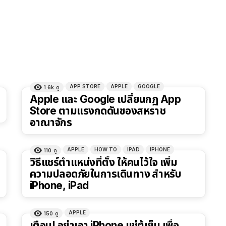
APP STORE
APPLE
GOOGLE
1.6k
ดู
Apple และ Google เปลี่ยนกฏ App
Store ตามแรงกดดันของสหราช
อาณาจักร
APPLE
HOW TO
IPAD
IPHONE
110
ดู
7
วิธีแชร์ตำแหน่งที่ตั้ง ให้คนไว้ใจ เพิ่ม
ความปลอดภัยในการเดินทาง สำหรับ
iPhone, iPad
APPLE
150
ดู
เตือน! อย่าเอา iPhone แช่ตู้เย็น เพื่อ