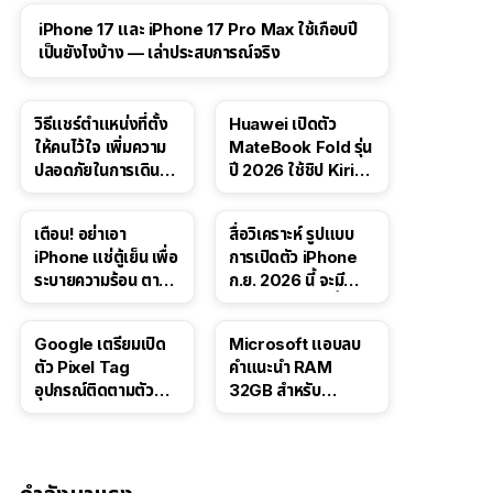
41:47
iPhone 17 และ iPhone 17 Pro Max ใช้เกือบปี
เป็นยังไงบ้าง — เล่าประสบการณ์จริง
วิธีแชร์ตำแหน่งที่ตั้ง
Huawei เปิดตัว
ให้คนไว้ใจ เพิ่มความ
MateBook Fold รุ่น
ปลอดภัยในการเดิน
ปี 2026 ใช้ชิป Kirin
ทาง สำหรับ iPhone,
X90 Plus
iPad
เตือน! อย่าเอา
สื่อวิเคราะห์ รูปแบบ
iPhone แช่ตู้เย็น เพื่อ
การเปิดตัว iPhone
ระบายความร้อน ตาม
ก.ย. 2026 นี้ จะมี
คำแนะนำใน TikTok
“ชีวิตชีวา” มากขึ้น
Google เตรียมเปิด
Microsoft แอบลบ
ตัว Pixel Tag
คำแนะนำ RAM
อุปกรณ์ติดตามตัว
32GB สำหรับ
ราคาเดียวกับ AirTag
Windows 11 ออก
จากเว็บตัวเอง