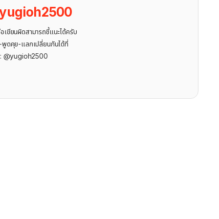
yugioh2500
ขียนผิดสามารถชี้แนะได้ครับ
ูดคุย-แลกเปลี่ยนกันได้ที่
r: @yugioh2500