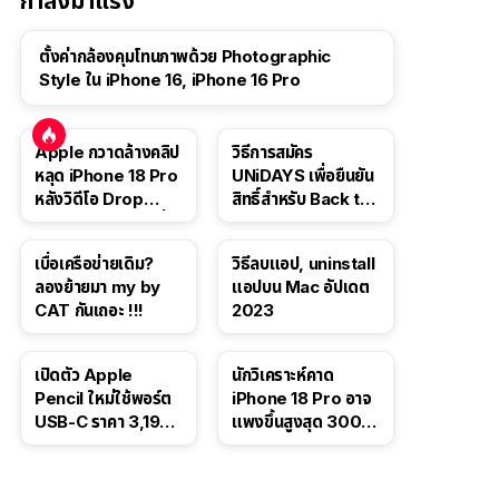
กำลังมาแรง
ตั้งค่ากล้องคุมโทนภาพด้วย Photographic
Style ใน iPhone 16, iPhone 16 Pro
Apple กวาดล้างคลิป
วิธีการสมัคร
หลุด iPhone 18 Pro
UNiDAYS เพื่อยืนยัน
หลังวิดีโอ Drop
สิทธิ์สำหรับ Back to
Test ปลิวหายจากสื่อ
School 2565
โซเชียล
เบื่อเครือข่ายเดิม?
วิธีลบแอป, uninstall
ลองย้ายมา my by
แอปบน Mac อัปเดต
CAT กันเถอะ !!!
2023
เปิดตัว Apple
นักวิเคราะห์คาด
Pencil ใหม่ใช้พอร์ต
iPhone 18 Pro อาจ
USB-C ราคา 3,190
แพงขึ้นสูงสุด 300
บาท ขาย พ.ย. 2023
ดอลลาร์ เริ่มต้นแตะ
นี้
1,399 ดอลลาร์