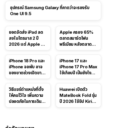
อุปกรณ์ Samsung Galaxy ที่คาดว่าจะรองรับ
One UI 9.5
ยอดจัดส่ง iPad ลด
Apple ครอง 65%
ลงในไตรมาส 2 ปี
ตลาดสมาร์ตโฟน
2026 แต่ Apple ยัง
พรีเมียม หลังตลาดทำ
ครองผู้นำตลาด
สถิติสูงสุดใหม่
แท็บเล็ต
41:47
iPhone 18 Pro และ
iPhone 17 และ
iPhone จอพับ อาจ
iPhone 17 Pro Max
ของขาดช่วงเปิดขาย
ใช้เกือบปี เป็นยังไง
จากปัญหา DRAM
บ้าง — เล่า
ประสบการณ์จริง
วิธีแชร์ตำแหน่งที่ตั้ง
Huawei เปิดตัว
ให้คนไว้ใจ เพิ่มความ
MateBook Fold รุ่น
ปลอดภัยในการเดิน
ปี 2026 ใช้ชิป Kirin
ทาง สำหรับ iPhone,
X90 Plus
iPad