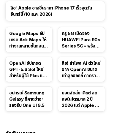
ลือ! Apple อาจขึ้นราคา iPhone 17 เร็วสุดวัน
จันทร์นี้ (10 ส.ค. 2026)
Google Maps อัป
ทรู 5G เปิดจอง
เกรด Ask Maps ให้
HUAWEI Pura 90s
ทำงานหลายขั้นตอนได้
Series 5G+ พร้อม
เช่น สั่งอาหาร,
ส่วนลดสูงสุด 19,400
ติดตามขนส่ง
บาท
OpenAI อัปเกรด
ลือ! ลำโพง AI ตัวใหม่
สาธารณะ
GPT-5.6 Sol ใหม่
จาก OpenAI ขนาด
สำหรับผู้ใช้ Plus และ
เท่าลูกฮอกกี้ คาดราคา
Pro และขยาย GPT-
เริ่มราว 10,000 บาท
5.6 Luna ให้ผู้ใช้ฟรี
อุปกรณ์ Samsung
ยอดจัดส่ง iPad ลด
Galaxy ที่คาดว่าจะ
ลงในไตรมาส 2 ปี
รองรับ One UI 9.5
2026 แต่ Apple ยัง
ครองผู้นำตลาด
แท็บเล็ต