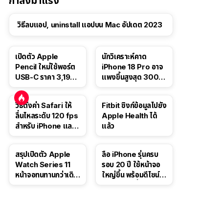
กำลังมาแรง
วิธีลบแอป, uninstall แอปบน Mac อัปเดต 2023
เปิดตัว Apple
นักวิเคราะห์คาด
Pencil ใหม่ใช้พอร์ต
iPhone 18 Pro อาจ
USB-C ราคา 3,190
แพงขึ้นสูงสุด 300
บาท ขาย พ.ย. 2023
ดอลลาร์ เริ่มต้นแตะ
นี้
1,399 ดอลลาร์
วิธีตั้งค่า Safari ให้
Fitbit ซิงก์ข้อมูลไปยัง
ลื่นไหลระดับ 120 fps
Apple Health ได้
สำหรับ iPhone และ
แล้ว
iPad
สรุปเปิดตัว Apple
ลือ iPhone รุ่นครบ
Watch Series 11
รอบ 20 ปี ใช้หน้าจอ
หน้าจอทนทานกว่าเดิม
ใหญ่ขึ้น พร้อมดีไซน์ไร้
2 เท่า เน้นฟีเจอร์
ขอบโค้งทั้งสี่ด้าน
สุขภาพ