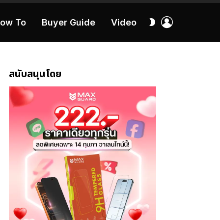
เข้า
สลับ
ow To
Buyer Guide
Video
สู่
ผิว
ระบบ
40:16
สนับสนุนโดย