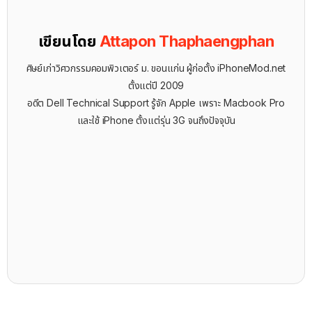
เขียนโดย
Attapon Thaphaengphan
ศิษย์เก่าวิศวกรรมคอมพิวเตอร์ ม. ขอนแก่น ผู้ก่อตั้ง iPhoneMod.net
ตั้งแต่ปี 2009
อดีต Dell Technical Support รู้จัก ​Apple เพราะ Macbook Pro
และใช้ iPhone ตั้งแต่รุ่น 3G จนถึงปัจจุบัน