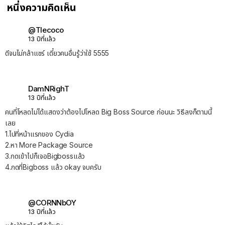
หนึ่งความคิดเห็น
@Tlecoco
13 ปีที่แล้ว
ดีจนไม่กล้าแชร์ เดี๋ยวคนอื่นรู้ว่าใช้ 5555
DamNRighT
13 ปีที่แล้ว
คนที่โหลดไม่ได้แสดงว่าต้องไปโหลด Big Boss Source ก่อนนะ วิธีลงก็ตามนี้
เลย
1.ไปที่หน้าแรกของ Cydia
2.หา More Package Source
3.กดเข้าไปก็เจอBigbossแล้ว
4.กดที่Bigboss แล้ว okay จบครับ
@CORNNbOY
13 ปีที่แล้ว