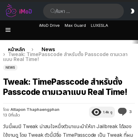
ค้นหา:
ส
ผิ
iMoD Drive
Max Guard
LUXESLA
เมนู
เรื่อง
คุณอยู่ที่นี่:
หน้าหลัก
News
Tweak: TimePasscode สำหรับตั้ง Passcode ตามเวลา
ล่าสุด
แบบ Real Time!
NEWS
Tweak: TimePasscode สำหรับตั้ง
Passcode ตามเวลาแบบ Real Time!
โดย
Attapon Thaphaengphan
คว
3
1.4k
ดู
13 ปีที่แล้ว
คิด
เห็
วันนี้ผมมี Tweak น่าสนใจหนึ่งตัวมาแนะนำให้ขา Jailbreak ได้ลอง
ใช้งานดู โดย Tweak ตัวนี้มีชื่อ TimePasscode เป็น Tweak ที่ผม