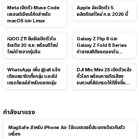
Meta เปิดตัว Muse Code
Apple จ่อเปิดตัว 5
เอเจนต์เขียนโค้ดสำหรับ
ผลิตภัณฑ์ใหม่ ก.ย. 2026 นี้
macOS และ Linux
iQOO Z11 ยืนยันเปิดตัวใน
Galaxy Z Flip 8 และ
อินเดีย 20 ส.ค. พร้อมดีไซน์
Galaxy Z Fold 8 Series
ใหม่ต่างจากรุ่นจีน
ทำลายสถิติยอดจองใน
เกาหลีใต้
WhatsApp เพิ่ม @all แจ้ง
DJI Mic Mini 2S เปิดตัวแล้ว
เตือนสมาชิกทั้งกลุ่ม และอัป
ทั่วโลก พร้อมการตัดเสียง
เกรดโพลล์สำหรับแชตกลุ่ม
รบกวนที่อัปเกรดให้ดียิ่งขึ้น
ด้วย AI
กำลังมาแรง
MagSafe สำหรับ iPhone Air ใช้แบตเตอรี่ประเภทเดียวกับตัว
เครื่อง