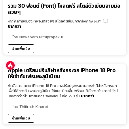
รวม 30 ฟอนต์ (Font) โหลดฟรี สไตล์ตัวเขียนลายมือ
สวยๆ
หากใครกำลังมองหาฟอนต์สวยๆ สไตล์ตัวเขียนภาษาอังกฤษ เหมาะ […]
มากกว่า
โดย
Nawaporn Nithiprapakul
อ่านเพิ่มเติม
Apple เตรียมปรับสีฝาหลังกระจก iPhone 18 Pro
ให้เข้ากับเฟรมอะลูมิเนียม
ข่าวลือล่าสุดเผย iPhone 18 Pro อาจปรับปรุงกระบวนการทำสีฝาหลังกระจก
เพื่อให้สีตรงกับเฟรมอะลูมิเนียมได้แนบเนียนขึ้น พร้อมปรับโครงสร้างภายในใหม่
มากกว่า
และคาดว่าดีไซน์ภายนอกจะยังคงเดิมไปอีก 2-3 รุ่น
โดย
Thitirath Kinaret
อ่านเพิ่มเติม