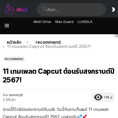
ค้นหา:
ส
ผิ
iMoD Drive
Max Guard
LUXESLA
เมนู
เรื่อง
คุณอยู่ที่นี่:
หน้าหลัก
recommend
11 เทมเพลต Capcut ต้อนรับสงกรานต์ปี 2567!
ล่าสุด
RECOMMEND
11 เทมเพลต Capcut ต้อนรับสงกรานต์ปี
2567!
โดย
tammytt
1.8k
ดู
2 ปีที่แล้ว
ช่วงนี้ก็ใกล้ช่วงสงกรานต์กันแล้ว วันนี้ทีมงานก็เลยมี 11 เทมเพลต
Capcut ต้อนรับสงกรานต์ปี 2567 มาฝากกัน