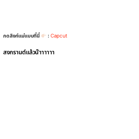
กดลิงก์แม่แบบที่นี่
:
Capcut
สงกรานต์แล้วน๊าาาาาา