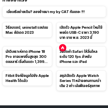
เบื่อเครือข่ายเดิม? ลองย้ายมา my by CAT กันเถอะ !!!
วิธีลบแอป, uninstall แอปบน
เปิดตัว Apple Pencil ใหม่ใช้
Mac อัปเดต 2023
พอร์ต USB-C ราคา 3,190
บาท ขาย พ.ย. 2023 นี้
นักวิเคราะห์คาด iPhone 18
วิธีตั้งค่า Safari ให้ลื่นไหล
Pro อาจแพงขึ้นสูงสุด 300
ระดับ 120 fps สำหรับ
ดอลลาร์ เริ่มต้นแตะ 1,399
iPhone และ iPad
ดอลลาร์
Fitbit ซิงก์ข้อมูลไปยัง Apple
สรุปเปิดตัว Apple Watch
Health ได้แล้ว
Series 11 หน้าจอทนทานกว่า
เดิม 2 เท่า เน้นฟีเจอร์สุขภาพ