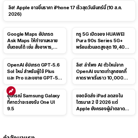
ลือ! Apple อาจขึ้นราคา iPhone 17 เร็วสุดวันจันทร์นี้ (10 ส.ค.
2026)
Google Maps อัปเกรด
ทรู 5G เปิดจอง HUAWEI
Ask Maps ให้ทำงานหลาย
Pura 90s Series 5G+
ขั้นตอนได้ เช่น สั่งอาหาร,
พร้อมส่วนลดสูงสุด 19,400
ติดตามขนส่งสาธารณะ
บาท
OpenAI อัปเกรด GPT-5.6
ลือ! ลำโพง AI ตัวใหม่จาก
Sol ใหม่ สำหรับผู้ใช้ Plus
OpenAI ขนาดเท่าลูกฮอกกี้
และ Pro และขยาย GPT-5.6
คาดราคาเริ่มราว 10,000
Luna ให้ผู้ใช้ฟรี
บาท
อุปกรณ์ Samsung Galaxy
ยอดจัดส่ง iPad ลดลงใน
ที่คาดว่าจะรองรับ One UI
ไตรมาส 2 ปี 2026 แต่
9.5
Apple ยังครองผู้นำตลาด
แท็บเล็ต
กำลังมาแรง