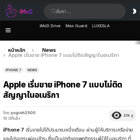
ค้นหา:
ส
ผิ
iMoD Drive
Max Guard
LUXESLA
เมนู
เรื่อง
คุณอยู่ที่นี่:
หน้าหลัก
News
Apple เริ่มขาย iPhone 7 แบบไม่ติดสัญญาในอเมริกา
ล่าสุด
IPHONE 7
NEWS
Apple เริ่มขาย iPhone 7 แบบไม่ติด
สัญญาในอเมริกา
โดย
yugioh2500
22k
ดู
10 ปีที่แล้ว
iPhone 7
เริ่มขายไปได้ประมาณหนึ่งเดือน ผ่านผู้ให้บริการเครือข่าย
และโปรแกรมผ่อนชำระ ซึ่งเป็นปกติของพฤติกรรมผู้ใช้ในอเมริกา ที่