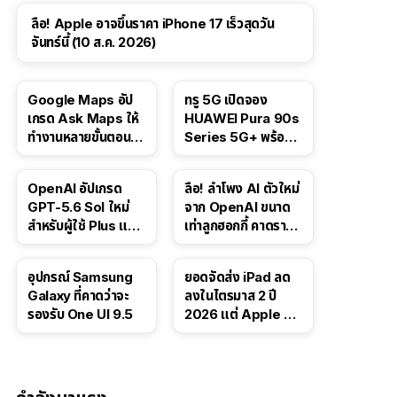
ลือ! Apple อาจขึ้นราคา iPhone 17 เร็วสุดวัน
จันทร์นี้ (10 ส.ค. 2026)
Google Maps อัป
ทรู 5G เปิดจอง
เกรด Ask Maps ให้
HUAWEI Pura 90s
ทำงานหลายขั้นตอนได้
Series 5G+ พร้อม
เช่น สั่งอาหาร,
ส่วนลดสูงสุด 19,400
ติดตามขนส่ง
บาท
OpenAI อัปเกรด
ลือ! ลำโพง AI ตัวใหม่
สาธารณะ
GPT-5.6 Sol ใหม่
จาก OpenAI ขนาด
สำหรับผู้ใช้ Plus และ
เท่าลูกฮอกกี้ คาดราคา
Pro และขยาย GPT-
เริ่มราว 10,000 บาท
5.6 Luna ให้ผู้ใช้ฟรี
อุปกรณ์ Samsung
ยอดจัดส่ง iPad ลด
Galaxy ที่คาดว่าจะ
ลงในไตรมาส 2 ปี
รองรับ One UI 9.5
2026 แต่ Apple ยัง
ครองผู้นำตลาด
แท็บเล็ต