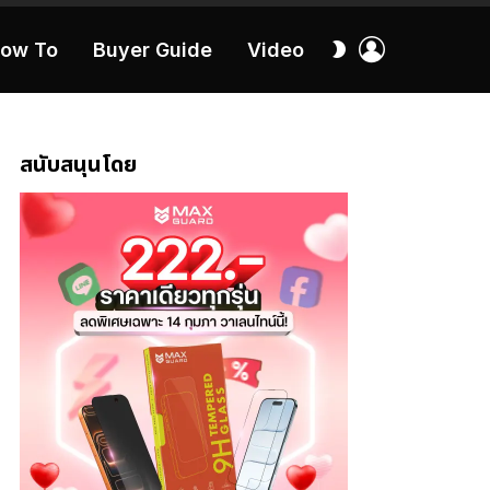
เข้า
สลับ
ow To
Buyer Guide
Video
สู่
ผิว
ระบบ
40:16
สนับสนุนโดย