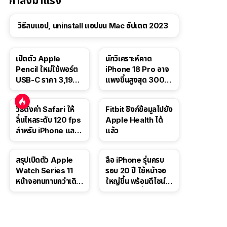
กำลังมาแรง
วิธีลบแอป, uninstall แอปบน Mac อัปเดต 2023
เปิดตัว Apple
นักวิเคราะห์คาด
Pencil ใหม่ใช้พอร์ต
iPhone 18 Pro อาจ
USB-C ราคา 3,190
แพงขึ้นสูงสุด 300
บาท ขาย พ.ย. 2023
ดอลลาร์ เริ่มต้นแตะ
นี้
1,399 ดอลลาร์
วิธีตั้งค่า Safari ให้
Fitbit ซิงก์ข้อมูลไปยัง
ลื่นไหลระดับ 120 fps
Apple Health ได้
สำหรับ iPhone และ
แล้ว
iPad
สรุปเปิดตัว Apple
ลือ iPhone รุ่นครบ
Watch Series 11
รอบ 20 ปี ใช้หน้าจอ
หน้าจอทนทานกว่าเดิม
ใหญ่ขึ้น พร้อมดีไซน์ไร้
2 เท่า เน้นฟีเจอร์
ขอบโค้งทั้งสี่ด้าน
สุขภาพ