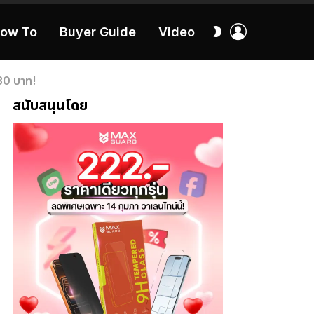
เข้า
สลับ
ow To
Buyer Guide
Video
สู่
ผิว
ระบบ
40:16
30 บาท!
สนับสนุนโดย