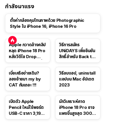
กำลังมาแรง
ตั้งค่ากล้องคุมโทนภาพด้วย Photographic
Style ใน iPhone 16, iPhone 16 Pro
Apple กวาดล้างคลิป
วิธีการสมัคร
หลุด iPhone 18 Pro
UNiDAYS เพื่อยืนยัน
หลังวิดีโอ Drop
สิทธิ์สำหรับ Back to
Test ปลิวหายจากสื่อ
School 2565
โซเชียล
เบื่อเครือข่ายเดิม?
วิธีลบแอป, uninstall
ลองย้ายมา my by
แอปบน Mac อัปเดต
CAT กันเถอะ !!!
2023
เปิดตัว Apple
นักวิเคราะห์คาด
Pencil ใหม่ใช้พอร์ต
iPhone 18 Pro อาจ
USB-C ราคา 3,190
แพงขึ้นสูงสุด 300
บาท ขาย พ.ย. 2023
ดอลลาร์ เริ่มต้นแตะ
นี้
1,399 ดอลลาร์