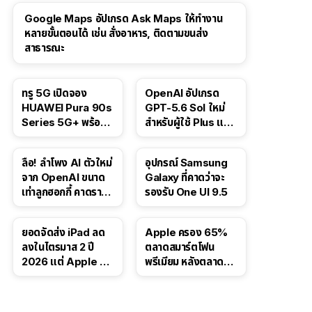
Google Maps อัปเกรด Ask Maps ให้ทำงาน
หลายขั้นตอนได้ เช่น สั่งอาหาร, ติดตามขนส่ง
สาธารณะ
ทรู 5G เปิดจอง
OpenAI อัปเกรด
HUAWEI Pura 90s
GPT-5.6 Sol ใหม่
Series 5G+ พร้อม
สำหรับผู้ใช้ Plus และ
ส่วนลดสูงสุด 19,400
Pro และขยาย GPT-
บาท
5.6 Luna ให้ผู้ใช้ฟรี
ลือ! ลำโพง AI ตัวใหม่
อุปกรณ์ Samsung
จาก OpenAI ขนาด
Galaxy ที่คาดว่าจะ
เท่าลูกฮอกกี้ คาดราคา
รองรับ One UI 9.5
เริ่มราว 10,000 บาท
ยอดจัดส่ง iPad ลด
Apple ครอง 65%
ลงในไตรมาส 2 ปี
ตลาดสมาร์ตโฟน
2026 แต่ Apple ยัง
พรีเมียม หลังตลาดทำ
ครองผู้นำตลาด
สถิติสูงสุดใหม่
แท็บเล็ต