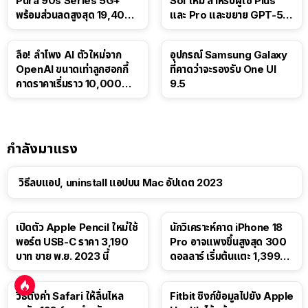
Pura 90s Series 5G+
Sol ใหม่ สำหรับผู้ใช้ Plus
พร้อมส่วนลดสูงสุด 19,400
และ Pro และขยาย GPT-5.6
บาท
Luna ให้ผู้ใช้ฟรี
ลือ! ลำโพง AI ตัวใหม่จาก
อุปกรณ์ Samsung Galaxy
OpenAI ขนาดเท่าลูกฮอกกี้
ที่คาดว่าจะรองรับ One UI
คาดราคาเริ่มราว 10,000
9.5
บาท
กำลังมาแรง
วิธีลบแอป, uninstall แอปบน Mac อัปเดต 2023
เปิดตัว Apple Pencil ใหม่ใช้
นักวิเคราะห์คาด iPhone 18
พอร์ต USB-C ราคา 3,190
Pro อาจแพงขึ้นสูงสุด 300
บาท ขาย พ.ย. 2023 นี้
ดอลลาร์ เริ่มต้นแตะ 1,399
ดอลลาร์
วิธีตั้งค่า Safari ให้ลื่นไหล
Fitbit ซิงก์ข้อมูลไปยัง Apple