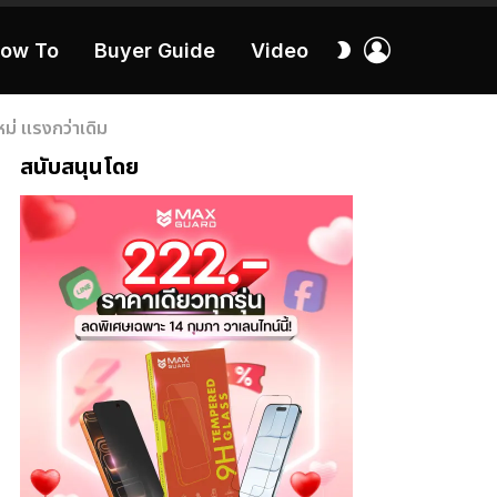
เข้า
สลับ
ow To
Buyer Guide
Video
สู่
ผิว
ระบบ
40:16
ม่ แรงกว่าเดิม
สนับสนุนโดย