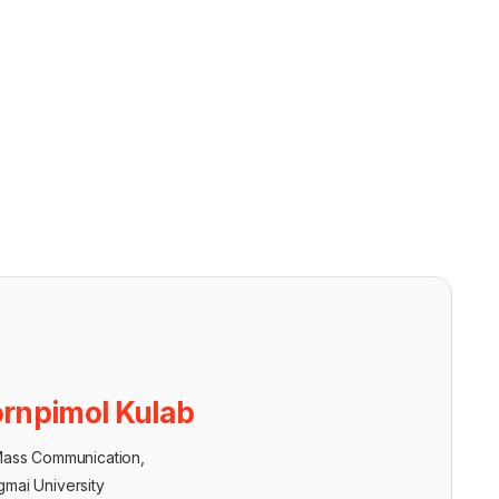
rnpimol Kulab
Mass Communication,
gmai University