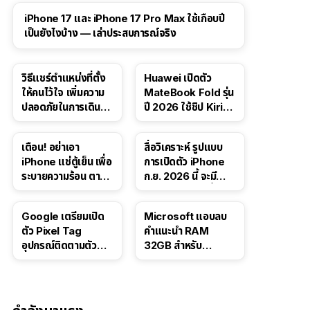
41:47
iPhone 17 และ iPhone 17 Pro Max ใช้เกือบปี
เป็นยังไงบ้าง — เล่าประสบการณ์จริง
วิธีแชร์ตำแหน่งที่ตั้ง
Huawei เปิดตัว
ให้คนไว้ใจ เพิ่มความ
MateBook Fold รุ่น
ปลอดภัยในการเดิน
ปี 2026 ใช้ชิป Kirin
ทาง สำหรับ iPhone,
X90 Plus
iPad
เตือน! อย่าเอา
สื่อวิเคราะห์ รูปแบบ
iPhone แช่ตู้เย็น เพื่อ
การเปิดตัว iPhone
ระบายความร้อน ตาม
ก.ย. 2026 นี้ จะมี
คำแนะนำใน TikTok
“ชีวิตชีวา” มากขึ้น
Google เตรียมเปิด
Microsoft แอบลบ
ตัว Pixel Tag
คำแนะนำ RAM
อุปกรณ์ติดตามตัว
32GB สำหรับ
ราคาเดียวกับ AirTag
Windows 11 ออก
จากเว็บตัวเอง