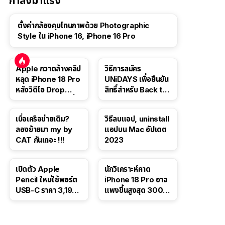
กำลังมาแรง
ตั้งค่ากล้องคุมโทนภาพด้วย Photographic
Style ใน iPhone 16, iPhone 16 Pro
Apple กวาดล้างคลิป
วิธีการสมัคร
หลุด iPhone 18 Pro
UNiDAYS เพื่อยืนยัน
หลังวิดีโอ Drop
สิทธิ์สำหรับ Back to
Test ปลิวหายจากสื่อ
School 2565
โซเชียล
เบื่อเครือข่ายเดิม?
วิธีลบแอป, uninstall
ลองย้ายมา my by
แอปบน Mac อัปเดต
CAT กันเถอะ !!!
2023
เปิดตัว Apple
นักวิเคราะห์คาด
Pencil ใหม่ใช้พอร์ต
iPhone 18 Pro อาจ
USB-C ราคา 3,190
แพงขึ้นสูงสุด 300
บาท ขาย พ.ย. 2023
ดอลลาร์ เริ่มต้นแตะ
นี้
1,399 ดอลลาร์