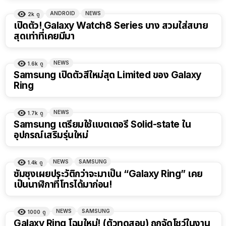
ANDROID
NEWS
2k
ดู
เปิดตัว! Galaxy Watch8 Series บาง สวมใส่สบาย
สุดเท่าที่เคยมีมา
NEWS
1.6k
ดู
Samsung เปิดตัวสีใหม่สุด Limited ของ Galaxy
Ring
NEWS
1.7k
ดู
Samsung เตรียมใช้แบตเตอรี่ Solid-state ใน
อุปกรณ์เสริมรุ่นใหม่
NEWS
SAMSUNG
1.4k
ดู
ซัมซุงเผยประวัติกว่าจะมาเป็น “Galaxy Ring” เคย
เป็นนาฬิกาที่โทรได้มาก่อน!
NEWS
SAMSUNG
1000
ดู
Galaxy Ring โฉมใหม่! (ตัวทดสอบ) ถูกจัดโชว์ในงาน