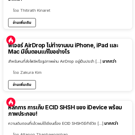
โดย
Thitirath Kinaret
อ่านเพิ่มเติม
ฟีเจอร์ AirDrop ไม่ทำงานบน iPhone, iPad และ
Mac มีขั้นตอนแก้ไขอย่างไร
มากกว่า
สำหรับคนที่ส่งไฟล์หรือรูปภาพผ่าน AirDrop อยู่เป็นประจำ […]
โดย
Zakura Kim
อ่านเพิ่มเติม
หลักการ การเก็บ ECID SHSH ของ iDevice พร้อม
ภาพประกอบ!
มากกว่า
ความเดิมตอนที่แล้วผมได้เขียนเรื่อง ECID SHSHวิธีทำชีวิต […]
โดย
Attapon Thaphaengphan