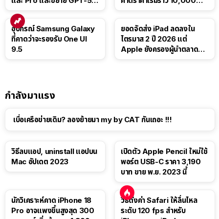
และ Pro และขยาย GPT-5.6
คาดราคาเริ่มราว 10,000
Luna ให้ผู้ใช้ฟรี
บาท
อุปกรณ์ Samsung Galaxy
ยอดจัดส่ง iPad ลดลงใน
ที่คาดว่าจะรองรับ One UI
ไตรมาส 2 ปี 2026 แต่
9.5
Apple ยังครองผู้นำตลาด
แท็บเล็ต
กำลังมาแรง
เบื่อเครือข่ายเดิม? ลองย้ายมา my by CAT กันเถอะ !!!
วิธีลบแอป, uninstall แอปบน
เปิดตัว Apple Pencil ใหม่ใช้
Mac อัปเดต 2023
พอร์ต USB-C ราคา 3,190
บาท ขาย พ.ย. 2023 นี้
นักวิเคราะห์คาด iPhone 18
วิธีตั้งค่า Safari ให้ลื่นไหล
Pro อาจแพงขึ้นสูงสุด 300
ระดับ 120 fps สำหรับ