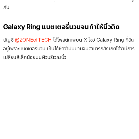
กัน
Galaxy Ring แบตเตอรี่บวมจนทำให้นิ้วติด
บัญชี
@ZONEofTECH
ได้โพสต์ภาพบน X โชว์ Galaxy Ring ที่ติด
อยู่เพราะแบตเตอรี่บวม เห็นได้ชัดว่ามันบวมจนสามารถสังเกตได้ว่ามีการ
เปลี่ยนสีเล็กน้อยบนผิวบริเวณนิ้ว