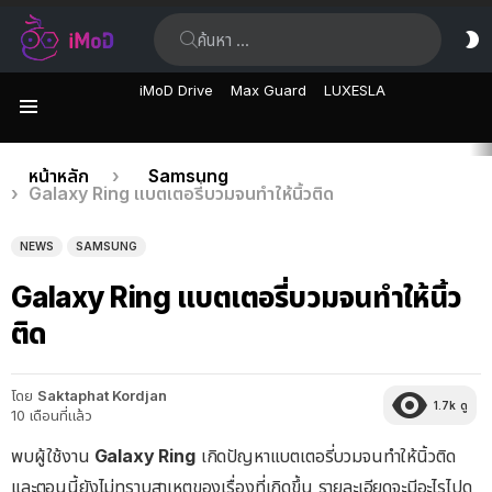
ค้นหา:
ส
ผิ
iMoD Drive
Max Guard
LUXESLA
เมนู
เรื่อง
คุณอยู่ที่นี่:
หน้าหลัก
Samsung
Galaxy Ring แบตเตอรี่บวมจนทำให้นิ้วติด
ล่าสุด
NEWS
SAMSUNG
Galaxy Ring แบตเตอรี่บวมจนทำให้นิ้ว
ติด
โดย
Saktaphat Kordjan
1.7k
ดู
10 เดือนที่แล้ว
พบผู้ใช้งาน
Galaxy Ring
เกิดปัญหาแบตเตอรี่บวมจนทำให้นิ้วติด
และตอนนี้ยังไม่ทราบสาเหตุของเรื่องที่เกิดขึ้น รายละเอียดจะมีอะไรไปดู