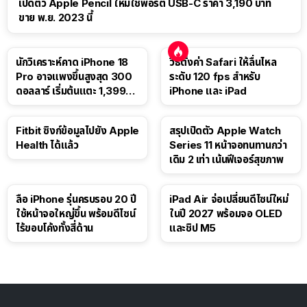
เปิดตัว Apple Pencil ใหม่ใช้พอร์ต USB-C ราคา 3,190 บาท
ขาย พ.ย. 2023 นี้
นักวิเคราะห์คาด iPhone 18
วิธีตั้งค่า Safari ให้ลื่นไหล
Pro อาจแพงขึ้นสูงสุด 300
ระดับ 120 fps สำหรับ
ดอลลาร์ เริ่มต้นแตะ 1,399
iPhone และ iPad
ดอลลาร์
Fitbit ซิงก์ข้อมูลไปยัง Apple
สรุปเปิดตัว Apple Watch
Health ได้แล้ว
Series 11 หน้าจอทนทานกว่า
เดิม 2 เท่า เน้นฟีเจอร์สุขภาพ
ลือ iPhone รุ่นครบรอบ 20 ปี
iPad Air จ่อเปลี่ยนดีไซน์ใหม่
ใช้หน้าจอใหญ่ขึ้น พร้อมดีไซน์
ในปี 2027 พร้อมจอ OLED
ไร้ขอบโค้งทั้งสี่ด้าน
และชิป M5