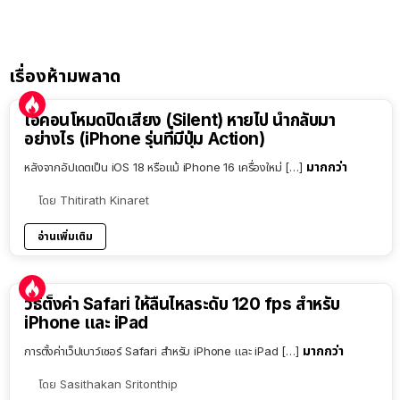
เรื่องห้ามพลาด
ไอคอนโหมดปิดเสียง (Silent) หายไป นำกลับมา
อย่างไร (iPhone รุ่นที่มีปุ่ม Action)
มากกว่า
หลังจากอัปเดตเป็น iOS 18 หรือแม้ iPhone 16 เครื่องใหม่ […]
โดย
Thitirath Kinaret
อ่านเพิ่มเติม
วิธีตั้งค่า Safari ให้ลื่นไหลระดับ 120 fps สำหรับ
iPhone และ iPad
มากกว่า
การตั้งค่าเว็ปเบาว์เซอร์ Safari สำหรับ iPhone และ iPad […]
โดย
Sasithakan Sritonthip