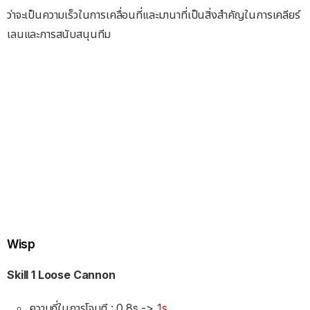
ว่าจะเป็นความเร็วในการเคลื่อนที่และมานาที่เป็นสิ่งสำคัญในการเคลียร์
เลนและการสนับสนุนทีม
Wisp
Skill 1 Loose Cannon
ความถี่ในการโจมตี : 0.8s ->
1s