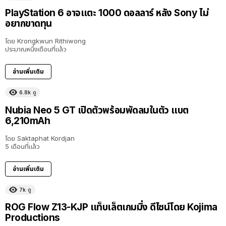
PlayStation 6 อาจแตะ 1000 ดอลลาร์ หลัง Sony ไม่
อยากขาดทุน
โดย
Krongkwun Rithiwong
ประมาณหนึ่งเดือนที่แล้ว
อ่านเพิ่มเติม
6.8k
ดู
Nubia Neo 5 GT เปิดตัวพร้อมพัดลมในตัว แบต
6,210mAh
โดย
Saktaphat Kordjan
5 เดือนที่แล้ว
อ่านเพิ่มเติม
7k
ดู
ROG Flow Z13-KJP แท็บเล็ตเกมมิ่ง ดีไซน์โดย Kojima
Productions