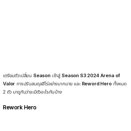
เตรียมตัวเปลี่ยน
Season
เข้าสู่
Season S3 2024 Arena of
Valor
การปรับสมดุลฮีโร่อย่างมากมาย และ
Reword Hero
ทั้งหมด
2 ตัว มาดูกันว่าจะมีตัวอะไรกันบ้าง
Rework Hero