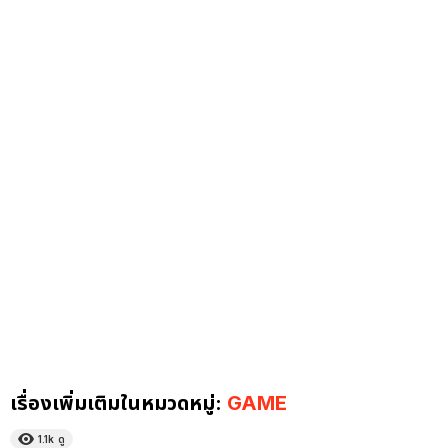
เรื่องเพิ่มเติมในหมวดหมู่:
GAME
1.1k
ดู