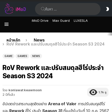
ค้นหา:
ส
ผิ
iMoD Drive
Max Guard
LUXESLA
เมนู
เรื่อง
คุณอยู่ที่นี่:
หน้าหลัก
News
RoV Rework และปรับสมดุลฮีโร่ประจำ Season S3 2024
ล่าสุด
GAME
GAMES
NEWS
RoV Rework และปรับสมดุลฮีโร่ประจำ
Season S3 2024
โดย
konlawat keawmoon
1.7k
ดู
2 ปีที่แล้ว
อัปเดตข่าวสารเกมสุดฮิตอย่าง
Arena of Valor
การปรับสมดุลฮีโร่
และ
Rework
ฮี่โร่ ประจำ
Season
31
ที่จะเข้าในวันที่ 10 ก.ค. 2567