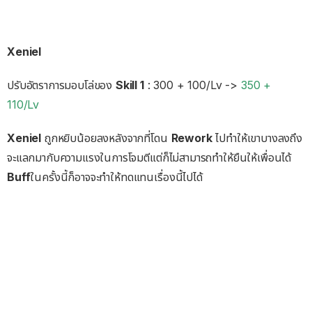
Xeniel
ปรับอัตราการมอบโล่ของ
Skill 1
: 300 + 100/Lv ->
350 +
110/Lv
Xeniel
ถูกหยิบน้อยลงหลังจากที่โดน
Rework
ไปทำให้เขาบางลงถึง
จะแลกมากับความแรงในการโจมตีแต่ก็ไม่สามารถทำให้ยืนให้เพื่อนได้
Buff
ในครั้งนี้ก็อาจจะทำให้ทดแทนเรื่องนี้ไปได้