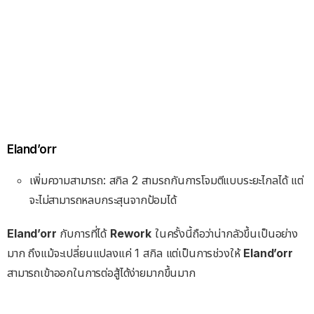
Eland’orr
เพิ่มความสามารถ: สกิล 2 สามรถกันการโจมตีแบบระยะไกลได้ แต่
จะไม่สามารถหลบกระสุนจากป้อมได้
Eland’orr
กับการที่ได้
Rework
ในครั้งนี้ถือว่าน่ากลัวขึ้นเป็นอย่าง
มาก ถึงแม้จะเปลี่ยนแปลงแค่ 1 สกิล แต่เป็นการช่วงให้
Eland’orr
สามารถเข้าออกในการต่อสู้ได้ง่ายมากขึ้นมาก