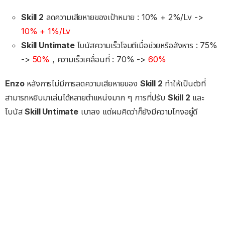
Skill 2
ลดความเสียหายของเป้าหมาย : 10% + 2%/Lv ->
10% + 1%/Lv
Skill Untimate
โบนัสความเร็วโจมตีเมื่อช่วยหรือสังหาร : 75%
->
50%
, ความเร็วเคลื่อนที่ : 70% ->
60%
Enzo
หลังการไม่มีการลดความเสียหายของ
Skill 2
ทำให้เป็นตัวที่
สามารถหยิบมาเล่นได้หลายตำแหน่งมาก ๆ การที่ปรับ
Skill 2
และ
โบนัส
Skill Untimate
เบาลง แต่ผมคิดว่าก็ยังมีความโกงอยู๋ดี