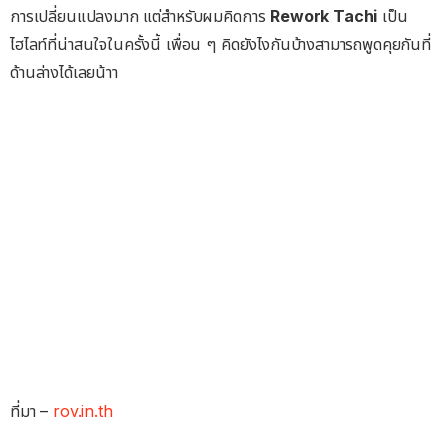
การเปลี่ยนแปลงมาก แต่สำหรับผมคิดการ
Rework Tachi
เป็น
ไฮไลท์ที่น่าสนใจในครั้งนี้ เพื่อน ๆ คิดยังไงกันบ้างสามารถพูดคุยกันที่
ด้านล่างได้เลยน้าา
ที่มา –
rov.in.th