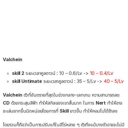
Valchein
skill 2
ระยะเวลาคูลดาวน์ : 10 – 0.6/Lv ->
10 – 0.4/Lv
skill Untimate
ระยะเวลาคูลดาวน์ : 35 – 5/Lv ->
40 – 5/Lv
Valchein
ตัวที่อันตรายที่สุดในช่วงกลาง-เลทเกม ความสามารถลด
CD
ด้วยกระสุนสีฟ้า ทำให้สกิลของเขาสั้นมาก ในการ
Nert
ทำให้อาจ
จะเล่นยากขึ้นนิดหน่อยโดยการที่
Skill
ยาวขึ้น ทำให้คอมโบได้ช้าลง
โดยรวมก็ถือว่าเป็นการปรับแก้ในฮีโร่หลาย ๆ ตัวถึงแม้บางตัวอาจจะไม่มี