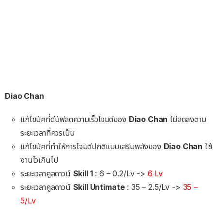
Diao Chan
แก้ไขบัคที่ดีบัฟลดความเร็วโจมตีของ
Diao Chan
ไม่ลดลงตาม
ระยะเวลาที่ควรเป็น
แก้ไขบัคที่ทำให้การโจมตีปกติแบบเสริมพลังของ
Diao Chan
ใช้
งานไวเกินไป
ระยะเวลาคูลดาวน์
Skill 1
: 6 – 0.2/Lv ->
6 Lv
ระยะเวลาคูลดาวน์
Skill Untimate
: 35 – 2.5/Lv ->
35 –
5/Lv