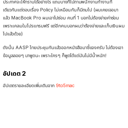
ประกาศจะให้ทราบได้อย่างไร แถมบางทีไปถามพนักงานทำงานที่
เดียวกันแต่ตอบเรื่อง Policy ไม่เหมือนกันก็มีถมไป (ผมเคยเจอมา
แล้ว MacBook Pro ผมเอาไปซ่อม คนที่ 1 บอกไม่ต้องจ่ายค่าซ่อม
เพราะเคลมในโปรแกรมฟรี แต่อีกคนบอกผมว่าต้องจ่ายและเก็บเงินผม
ไปแล้วด้วย)
ดังนั้น AASP ไทยประชุมกันแล้วออกหนังสือมาชี้แจงครับ ไม่ต้องเอา
ข้อมูลลอยๆ มาพูดนะ เพราะใครๆ ก็พูดได้แต่มันไม่มีน้ำหนัก!
อัปเดต 2
อัปเดตรายละเอียดเพิ่มเติมจาก
9to5mac