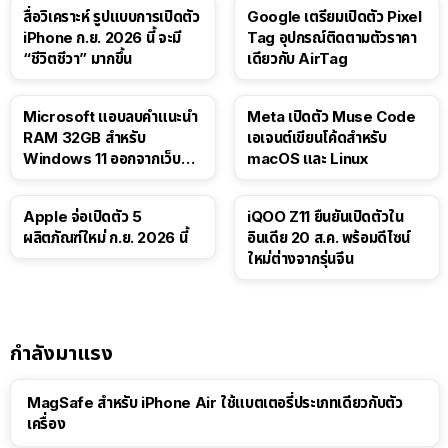
สื่อวิเคราะห์ รูปแบบการเปิดตัว
Google เตรียมเปิดตัว Pixel
iPhone ก.ย. 2026 นี้ จะมี
Tag อุปกรณ์ติดตามตัวราคา
“ชีวิตชีวา” มากขึ้น
เดียวกับ AirTag
Microsoft แอบลบคำแนะนำ
Meta เปิดตัว Muse Code
RAM 32GB สำหรับ
เอเจนต์เขียนโค้ดสำหรับ
Windows 11 ออกจากเว็บตัว
macOS และ Linux
เอง
Apple จ่อเปิดตัว 5
iQOO Z11 ยืนยันเปิดตัวใน
ผลิตภัณฑ์ใหม่ ก.ย. 2026 นี้
อินเดีย 20 ส.ค. พร้อมดีไซน์
ใหม่ต่างจากรุ่นจีน
กำลังมาแรง
MagSafe สำหรับ iPhone Air ใช้แบตเตอรี่ประเภทเดียวกับตัว
เครื่อง