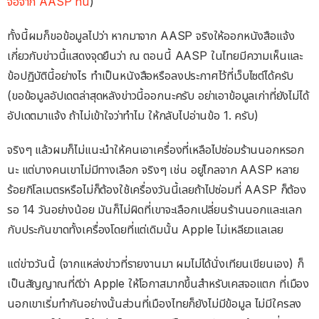
จอจาก AASP ที่นี่
)
ทั้งนี้ผมก็ขอข้อมูลไปว่า หากมาจาก AASP จริงให้ออกหนังสือแจ้ง
เกี่ยวกับข่าวนี้แสดงจุดยืนว่า ณ ตอนนี้ AASP ในไทยมีความเห็นและ
ข้อปฏิบัตินี้อย่างไร ทำเป็นหนังสือหรือลงประกาศไว้ที่เว็บไซต์ได้ครับ
(ขอข้อมูลอัปเดตล่าสุดหลังข่าวนี้ออกนะครับ อย่าเอาข้อมูลเก่าที่ยังไม่ได้
อัปเดตมาแจ้ง ถ้าไม่เข้าใจว่าทำไม ให้กลับไปอ่านข้อ 1. ครับ)
จริงๆ แล้วผมก็ไม่แนะนำให้คนเอาเครื่องที่เหลือไปซ่อมร้านนอกหรอก
นะ แต่บางคนเขาไม่มีทางเลือก จริงๆ เช่น อยู่ไกลจาก AASP หลาย
ร้อยกิโลเมตรหรือไม่ก็ต้องใช้เครื่องวันนี้เลยถ้าไปซ่อมที่ AASP ก็ต้อง
รอ 14 วันอย่างน้อย มันก็ไม่ผิดที่เขาจะเลือกเปลี่ยนร้านนอกและแลก
กับประกันขาดทั้งเครื่องโดยที่แต่เดิมนั้น Apple ไม่เหลียวแลเลย
แต่ข่าววันนี้ (จากแหล่งข่าวที่รายงานมา ผมไม่ได้นั่งเทียนเขียนเอง) ก็
เป็นสัญญาณที่ดีว่า Apple ให้โอกาสมากขึ้นสำหรับเคสจอแตก ที่เมือง
นอกเขาเริ่มทำกันอย่างนั้นส่วนที่เมืองไทยก็ยังไม่มีข้อมูล ไม่มีใครลง