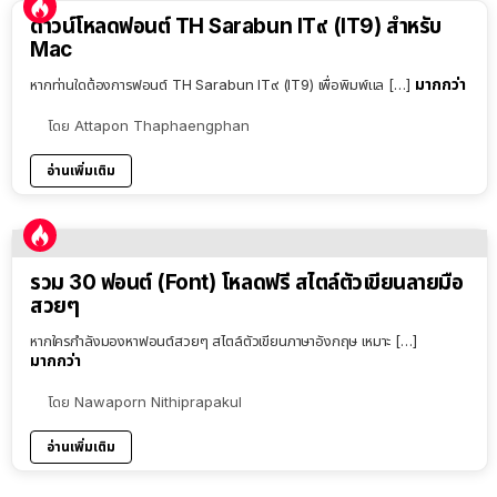
ดาวน์โหลดฟอนต์ TH Sarabun IT๙ (IT9) สำหรับ
Mac
มากกว่า
หากท่านใดต้องการฟอนต์ TH Sarabun IT๙ (IT9) เพื่อพิมพ์แล […]
โดย
Attapon Thaphaengphan
อ่านเพิ่มเติม
รวม 30 ฟอนต์ (Font) โหลดฟรี สไตล์ตัวเขียนลายมือ
สวยๆ
หากใครกำลังมองหาฟอนต์สวยๆ สไตล์ตัวเขียนภาษาอังกฤษ เหมาะ […]
มากกว่า
โดย
Nawaporn Nithiprapakul
อ่านเพิ่มเติม