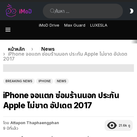
ค้นหา:
ส
ผิ
iMoD Drive
Max Guard
LUXESLA
เมนู
เรื่อง
คุณอยู่ที่นี่:
หน้าหลัก
News
iPhone จอแตก ซ่อมร้านนอก ประกัน Apple ไม่ขาด อัปเดต
ล่าสุด
2017
BREAKING NEWS
IPHONE
NEWS
iPhone จอแตก ซ่อมร้านนอก ประกัน
Apple ไม่ขาด อัปเดต 2017
โดย
Attapon Thaphaengphan
21.6k
ดู
9 ปีที่แล้ว