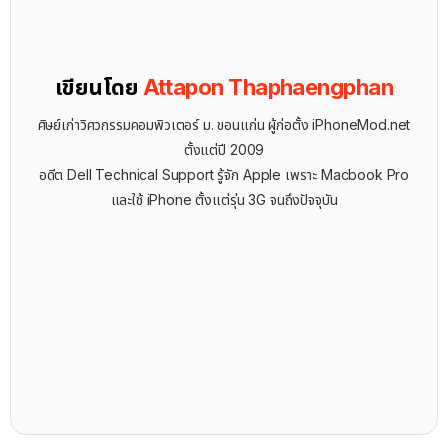
เขียนโดย
Attapon Thaphaengphan
ศิษย์เก่าวิศวกรรมคอมพิวเตอร์ ม. ขอนแก่น ผู้ก่อตั้ง iPhoneMod.net
ตั้งแต่ปี 2009
อดีต Dell Technical Support รู้จัก ​Apple เพราะ Macbook Pro
และใช้ iPhone ตั้งแต่รุ่น 3G จนถึงปัจจุบัน