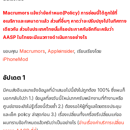
Macrumors แจ้งว่าข้อกำหนด(Policy) การซ่อมนี้ได้ถูกใช้ที่
อเมริกาและแคนาดาแล้ว ส่วนที่อื่นๆ คาดว่าจะปรับปรุงไปในทิศทาง
เดียวกัน ส่วนในประเทศไทยนั้นก็รอประกาศกันอีกทีนะครับว่า
AASP ในไทยจะมีแนวทางดำเนินการอย่างไร
ขอบคุณ
Macrumors
,
Appleinsider
, เรียบเรียงโดย
iPhoneMod
อัปเดต 1
มีคนส่งอีเมลมาแจ้งข้อมูลที่นำเสนอไปนี้ยังไม่ถูกต้อง 100% ซึ่งผมก็
บอกกลับไปว่า 1.) ข้อมูลที่ลงวันนี้ใหม่มากครับพนักงานที่ทำงานหรือ
ศูนย์
อาจจะยังไม่รู้เรื่องนี้ด้วยซ้ำ 2.) ต้องรอให้ผู้ที่ดูแลโดยตรงประชุ
ม
และเช็ค policy ล่าสุดก่อน 3.) เรื่องเปลี่ยนทั้งเครื่องรึเปลี่
ยนแค่จอ
ผมทราบข้อกำหนดแล้วครั
บว่าเป็นอย่างไร (
อ่านเรื่องค่าบริการเปลี่ยน