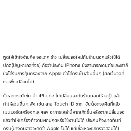
พูดให้เข้าใจง่ายคือ จอแตก ร้าว เปลี่ยนจอใหม่กับร้านนอกแล้วใช้ได้
ปกติ(ปัญหาเกิดที่จอ) ถือว่าประกัน iPhone ยังสามารถเดินต่อและเราก็
ยังได้รับการคุ้มครองจาก Apple ต่อได้ครับในส่วนอื่นๆ (ยกเว้นจอที่
เราเพิ่งเปลี่ยนไป)
ถ้าหากกรณีเช่น นำ iPhone ไปเปลี่ยนจอกับร้านนอก(ร้านตู้) แล้ว
ทำให้ส่วนอื่นๆ พัง เช่น สาย Touch ID ขาด, ขันน็อตจอผิดที่แล้ว
เมนบอร์ดเครื่องทะลุ ฯลฯ อาการเหล่านี้หากเกิดขึ้นหลังจากเปลี่ยนจอ
แล้วทำให้เครื่องทำงานผิดปกติหรือใช้งานไม่ได้ ประกันก็จะขาดทันที
ครับ(บางคนอาจจะคิดว่า Apple ไม่ได้ แต่เชื่อเหอะเขาตรวจสอบได้)