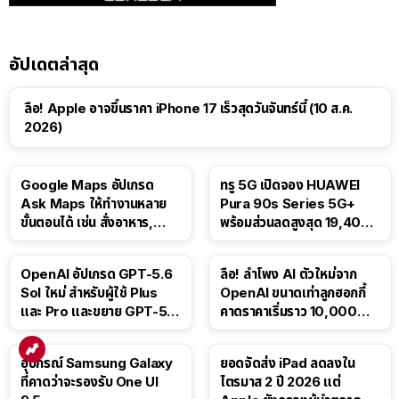
อัปเดตล่าสุด
ลือ! Apple อาจขึ้นราคา iPhone 17 เร็วสุดวันจันทร์นี้ (10 ส.ค.
2026)
Google Maps อัปเกรด
ทรู 5G เปิดจอง HUAWEI
Ask Maps ให้ทำงานหลาย
Pura 90s Series 5G+
ขั้นตอนได้ เช่น สั่งอาหาร,
พร้อมส่วนลดสูงสุด 19,400
ติดตามขนส่งสาธารณะ
บาท
OpenAI อัปเกรด GPT-5.6
ลือ! ลำโพง AI ตัวใหม่จาก
Sol ใหม่ สำหรับผู้ใช้ Plus
OpenAI ขนาดเท่าลูกฮอกกี้
และ Pro และขยาย GPT-5.6
คาดราคาเริ่มราว 10,000
Luna ให้ผู้ใช้ฟรี
บาท
อุปกรณ์ Samsung Galaxy
ยอดจัดส่ง iPad ลดลงใน
ที่คาดว่าจะรองรับ One UI
ไตรมาส 2 ปี 2026 แต่