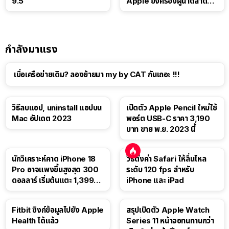
9.5
Apple ยังครองผู้นำตลาด
แท็บเล็ต
กำลังมาแรง
เบื่อเครือข่ายเดิม? ลองย้ายมา my by CAT กันเถอะ !!!
วิธีลบแอป, uninstall แอปบน
เปิดตัว Apple Pencil ใหม่ใช้
Mac อัปเดต 2023
พอร์ต USB-C ราคา 3,190
บาท ขาย พ.ย. 2023 นี้
นักวิเคราะห์คาด iPhone 18
วิธีตั้งค่า Safari ให้ลื่นไหล
Pro อาจแพงขึ้นสูงสุด 300
ระดับ 120 fps สำหรับ
ดอลลาร์ เริ่มต้นแตะ 1,399
iPhone และ iPad
ดอลลาร์
Fitbit ซิงก์ข้อมูลไปยัง Apple
สรุปเปิดตัว Apple Watch
Health ได้แล้ว
Series 11 หน้าจอทนทานกว่า