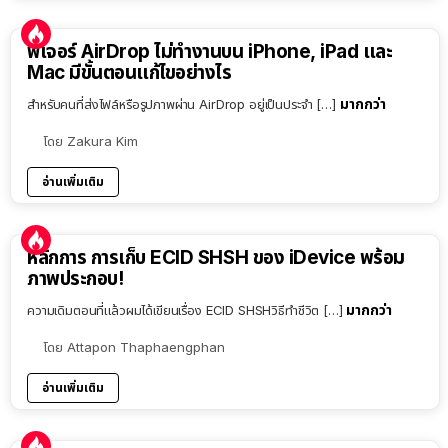
ฟีเจอร์ AirDrop ไม่ทำงานบน iPhone, iPad และ
Mac มีขั้นตอนแก้ไขอย่างไร
มากกว่า
สำหรับคนที่ส่งไฟล์หรือรูปภาพผ่าน AirDrop อยู่เป็นประจำ […]
โดย
Zakura Kim
อ่านเพิ่มเติม
หลักการ การเก็บ ECID SHSH ของ iDevice พร้อม
ภาพประกอบ!
มากกว่า
ความเดิมตอนที่แล้วผมได้เขียนเรื่อง ECID SHSHวิธีทำชีวิต […]
โดย
Attapon Thaphaengphan
อ่านเพิ่มเติม