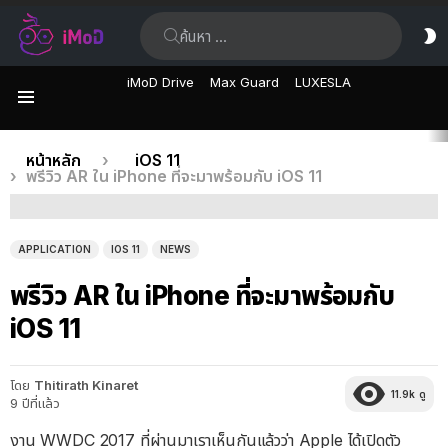
ค้นหา:
ส
ผิ
iMoD Drive
Max Guard
LUXESLA
เมนู
เรื่อง
คุณอยู่ที่นี่:
หน้าหลัก
iOS 11
พรีวิว AR ใน iPhone ที่จะมาพร้อมกับ iOS 11
ล่าสุด
APPLICATION
IOS 11
NEWS
พรีวิว AR ใน iPhone ที่จะมาพร้อมกับ
iOS 11
โดย
Thitirath Kinaret
11.9k
ดู
9 ปีที่แล้ว
งาน WWDC 2017 ที่ผ่านมาเราเห็นกันแล้วว่า Apple ได้เปิดตัว