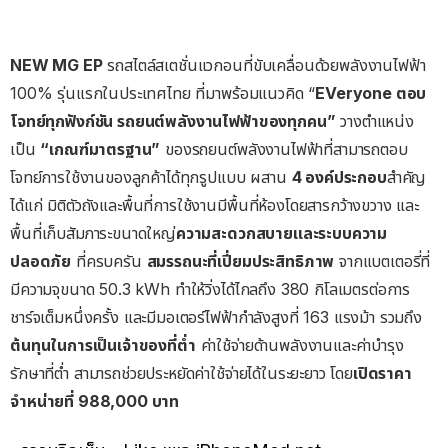
NEW MG EP
รถสไตล์สเตชั่นแวกอนที่ขับเคลื่อนด้วยพลังงานไฟฟ้า
100% รุ่นแรกในประเทศไทย ที่มาพร้อมแนวคิด “
EVeryone ตอบ
โจทย์ทุกฟังก์ชัน รถยนต์พลังงานไฟฟ้าของทุกคน”
วางตำแหน่ง
เป็น
“เกณฑ์มาตรฐาน”
ของรถยนต์พลังงานไฟฟ้าที่สามารถตอบ
โจทย์การใช้งานของลูกค้าได้ทุกรูปแบบ ผสาน
4 องค์ประกอบ
สำคัญ
ได้แก่ มิติตัวถังและพื้นที่การใช้งานมีพื้นที่ห้องโดยสารกว้างขวาง และ
พื้นที่เก็บสัมภาระขนาดใหญ่
ความสะดวกสบายและระบบความ
ปลอดภัย
ที่ครบครัน
สมรรถนะที่เปี่ยมประสิทธิภาพ
จากแบตเตอรี่ที่
มีความจุขนาด 50.3 kWh ทำให้วิ่งได้ไกลถึง 380 กิโลเมตรต่อการ
ชาร์จเต็มหนึ่งครั้ง และมีมอเตอร์ไฟฟ้ากำลังสูงที่ 163 แรงม้า รวมถึง
ต้นทุนในการเป็นเจ้าของที่ต่ำ
ค่าใช้จ่ายด้านพลังงานและค่าบำรุง
รักษาที่ต่ำ สามารถช่วยประหยัดค่าใช้จ่ายได้ในระยะยาว โดย
เปิดราคา
จำหน่ายที่ 988,000 บาท