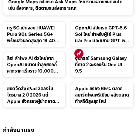
Google Maps อัปเกรด Ask Maps ให้ทำงานหลายขั้นตอนได้
เช่น สั่งอาหาร, ติดตามขนส่งสาธารณะ
ทรู 5G เปิดจอง HUAWEI
OpenAI อัปเกรด GPT-5.6
Pura 90s Series 5G+
Sol ใหม่ สำหรับผู้ใช้ Plus
พร้อมส่วนลดสูงสุด 19,400
และ Pro และขยาย GPT-5.6
บาท
Luna ให้ผู้ใช้ฟรี
ลือ! ลำโพง AI ตัวใหม่จาก
อุปกรณ์ Samsung Galaxy
OpenAI ขนาดเท่าลูกฮอกกี้
ที่คาดว่าจะรองรับ One UI
คาดราคาเริ่มราว 10,000
9.5
บาท
ยอดจัดส่ง iPad ลดลงใน
Apple ครอง 65% ตลาด
ไตรมาส 2 ปี 2026 แต่
สมาร์ตโฟนพรีเมียม หลังตลาด
Apple ยังครองผู้นำตลาด
ทำสถิติสูงสุดใหม่
แท็บเล็ต
กำลังมาแรง