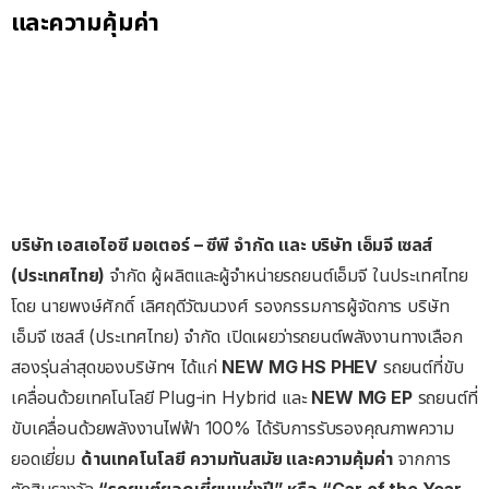
และความคุ้มค่า
บริษัท เอสเอไอซี มอเตอร์ – ซีพี จำกัด และ บริษัท เอ็มจี เซลส์
(ประเทศไทย)
จำกัด ผู้ผลิตและผู้จำหน่ายรถยนต์เอ็มจี ในประเทศไทย
โดย นายพงษ์ศักดิ์ เลิศฤดีวัฒนวงศ์ รองกรรมการผู้จัดการ บริษัท
เอ็มจี เซลส์ (ประเทศไทย) จำกัด เปิดเผยว่ารถยนต์พลังงานทางเลือก
สองรุ่นล่าสุดของบริษัทฯ ได้แก่
NEW MG HS PHEV
รถยนต์ที่ขับ
เคลื่อนด้วยเทคโนโลยี Plug-in Hybrid และ
NEW MG EP
รถยนต์ที่
ขับเคลื่อนด้วยพลังงานไฟฟ้า 100% ได้รับการรับรองคุณภาพความ
ยอดเยี่ยม
ด้านเทคโนโลยี ความทันสมัย และความคุ้มค่า
จากการ
ตัดสินรางวัล
“รถยนต์ยอดเยี่ยมแห่งปี” หรือ “Car of the Year