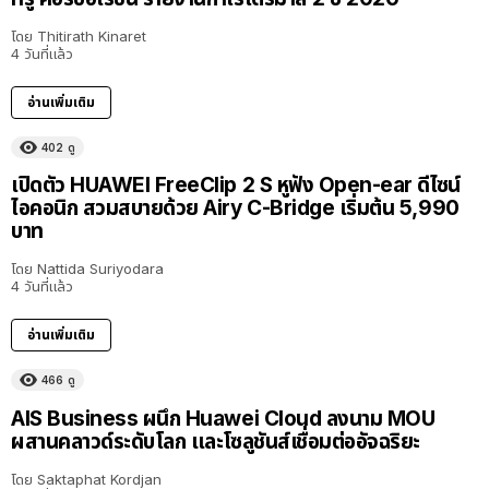
โดย
Thitirath Kinaret
4 วันที่แล้ว
อ่านเพิ่มเติม
402
ดู
เปิดตัว HUAWEI FreeClip 2 S หูฟัง Open-ear ดีไซน์
ไอคอนิก สวมสบายด้วย Airy C-Bridge เริ่มต้น 5,990
บาท
โดย
Nattida Suriyodara
4 วันที่แล้ว
อ่านเพิ่มเติม
466
ดู
AIS Business ผนึก Huawei Cloud ลงนาม MOU
ผสานคลาวด์ระดับโลก และโซลูชันส์เชื่อมต่ออัจฉริยะ
โดย
Saktaphat Kordjan