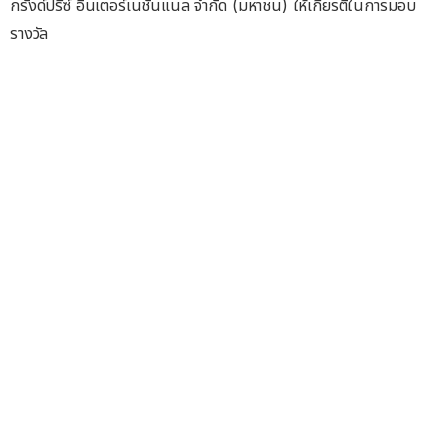
กรังด์ปรีซ์ อินเตอร์เนชั่นแนล จำกัด (มหาชน) ให้เกียรติในการมอบ
รางวัล