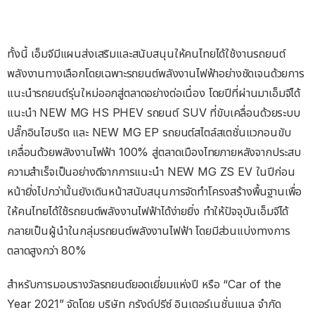
ทั้งนี้ เอ็มจีมีแผนส่งเสริมและสนับสนุนให้คนไทยได้ใช้งานรถยนต์
พลังงานทางเลือกโดยเฉพาะรถยนต์พลังงานไฟฟ้าอย่างชัดเจนด้วยการ
แนะนำรถยนต์รุ่นใหม่ออกสู่ตลาดอย่างต่อเนื่อง โดยปีที่ผ่านมาเอ็มจีได้
แนะนำ NEW MG HS PHEV รถยนต์ SUV ที่ขับเคลื่อนด้วยระบบ
ปลั๊กอินไฮบริด และ NEW MG EP รถยนต์สไตล์สเตชั่นแวกอนขับ
เคลื่อนด้วยพลังงานไฟฟ้า 100% สู่ตลาดเมืองไทยภายหลังจากประสบ
ความสำเร็จเป็นอย่างดีจากการแนะนำ NEW MG ZS EV ในปีก่อน
หน้ายิ่งไปกว่านั้นยังเดินหน้าสนับสนุนการจัดทำโครงสร้างพื้นฐานเพื่อ
ให้คนไทยได้ใช้รถยนต์พลังงานไฟฟ้าได้ง่ายยิ่ง ทำให้ปัจจุบันเอ็มจีได้
กลายเป็นผู้นำในกลุ่มรถยนต์พลังงานไฟฟ้า โดยมีส่วนแบ่งทางการ
ตลาดสูงกว่า 80%
สำหรับการมอบรางวัลรถยนต์ยอดเยี่ยมแห่งปี หรือ “Car of the
Year 2021” จัดโดย บริษัท กรังด์ปรีซ์ อินเตอร์เนชั่นแนล จำกัด