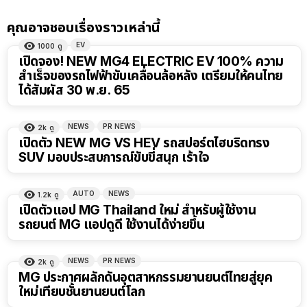
คุณอาจชอบเรื่องราวเหล่านี้
EV
1000
ดู
เปิดจอง! NEW MG4 ELECTRIC EV 100% ความ
สำเร็จของรถไฟฟ้าขับเคลื่อนล้อหลัง เตรียมให้คนไทย
ได้สัมผัส 30 พ.ย. 65
NEWS
PR NEWS
2k
ดู
เปิดตัว NEW MG VS HEV รถสปอร์ตไฮบริดทรง
SUV มอบประสบการณ์ขับขี่สนุก เร้าใจ
AUTO
NEWS
1.2k
ดู
เปิดตัวแอป MG Thailand ใหม่ สำหรับผู้ใช้งาน
รถยนต์ MG แอปดูดี ใช้งานได้ง่ายขึ้น
NEWS
PR NEWS
2k
ดู
MG ประกาศผลักดันอุตสาหกรรมยานยนต์ไทยสู่ยุค
ใหม่เทียบชั้นยานยนต์โลก