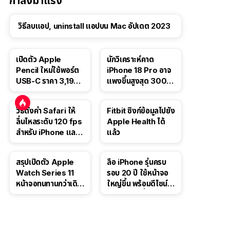
กำลังมาแรง
วิธีลบแอป, uninstall แอปบน Mac อัปเดต 2023
เปิดตัว Apple
นักวิเคราะห์คาด
Pencil ใหม่ใช้พอร์ต
iPhone 18 Pro อาจ
USB-C ราคา 3,190
แพงขึ้นสูงสุด 300
บาท ขาย พ.ย. 2023
ดอลลาร์ เริ่มต้นแตะ
นี้
1,399 ดอลลาร์
วิธีตั้งค่า Safari ให้
Fitbit ซิงก์ข้อมูลไปยัง
ลื่นไหลระดับ 120 fps
Apple Health ได้
สำหรับ iPhone และ
แล้ว
iPad
สรุปเปิดตัว Apple
ลือ iPhone รุ่นครบ
Watch Series 11
รอบ 20 ปี ใช้หน้าจอ
หน้าจอทนทานกว่าเดิม
ใหญ่ขึ้น พร้อมดีไซน์ไร้
2 เท่า เน้นฟีเจอร์
ขอบโค้งทั้งสี่ด้าน
สุขภาพ