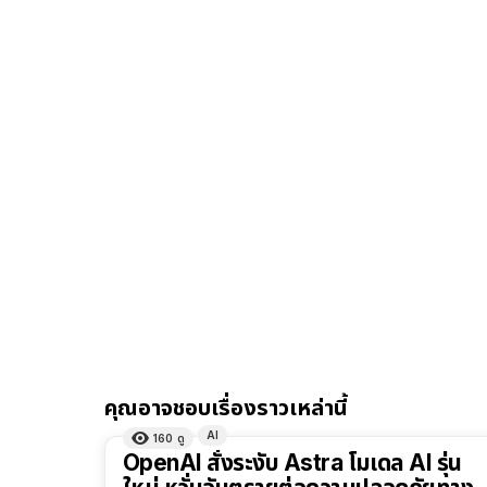
คุณอาจชอบเรื่องราวเหล่านี้
AI
160
ดู
OpenAI สั่งระงับ Astra โมเดล AI รุ่น