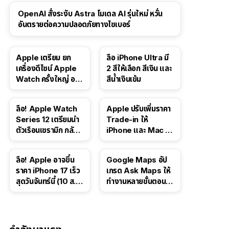
OpenAI สั่งระงับ Astra โมเดล AI รุ่นใหม่ หวั่น
อันตรายต่อความปลอดภัยทางไซเบอร์
Apple เตรียม ยก
ลือ iPhone Ultra มี
เครื่องดีไซน์ Apple
2 สีให้เลือก สีเงิน และ
Watch ครั้งใหญ่ อาจ
สีน้ำเงินเข้ม
มีรุ่นหน้าจอทรงกลม
และรุ่นที่ไม่มีหน้าจอ
ลือ! Apple Watch
Apple ปรับเพิ่มราคา
Series 12 เตรียมนำ
Trade-in ให้
ตัวเรือนเซรามิก กลับ
iPhone และ Mac ใน
มา
สหรัฐฯ
ลือ! Apple อาจขึ้น
Google Maps อัป
ราคา iPhone 17 เร็ว
เกรด Ask Maps ให้
สุดวันจันทร์นี้ (10 ส.ค.
ทำงานหลายขั้นตอนได้
2026)
เช่น สั่งอาหาร,
ติดตามขนส่ง
สาธารณะ