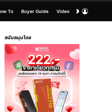
เข้า
สลับ
ow To
Buyer Guide
Video
สู่
ผิว
ระบบ
40:16
สนับสนุนโดย