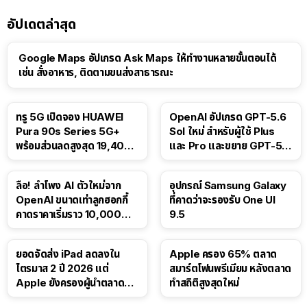
อัปเดตล่าสุด
Google Maps อัปเกรด Ask Maps ให้ทำงานหลายขั้นตอนได้
เช่น สั่งอาหาร, ติดตามขนส่งสาธารณะ
ทรู 5G เปิดจอง HUAWEI
OpenAI อัปเกรด GPT-5.6
Pura 90s Series 5G+
Sol ใหม่ สำหรับผู้ใช้ Plus
พร้อมส่วนลดสูงสุด 19,400
และ Pro และขยาย GPT-5.6
บาท
Luna ให้ผู้ใช้ฟรี
ลือ! ลำโพง AI ตัวใหม่จาก
อุปกรณ์ Samsung Galaxy
OpenAI ขนาดเท่าลูกฮอกกี้
ที่คาดว่าจะรองรับ One UI
คาดราคาเริ่มราว 10,000
9.5
บาท
ยอดจัดส่ง iPad ลดลงใน
Apple ครอง 65% ตลาด
ไตรมาส 2 ปี 2026 แต่
สมาร์ตโฟนพรีเมียม หลังตลาด
Apple ยังครองผู้นำตลาด
ทำสถิติสูงสุดใหม่
แท็บเล็ต