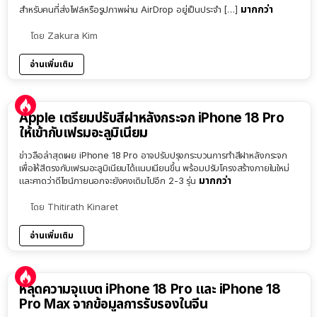
มากกว่า
สำหรับคนที่ส่งไฟล์หรือรูปภาพผ่าน AirDrop อยู่เป็นประจำ […]
โดย
Zakura Kim
อ่านเพิ่มเติม
Apple เตรียมปรับสีฝาหลังกระจก iPhone 18 Pro
ให้เข้ากับเฟรมอะลูมิเนียม
ข่าวลือล่าสุดเผย iPhone 18 Pro อาจปรับปรุงกระบวนการทำสีฝาหลังกระจก
เพื่อให้สีตรงกับเฟรมอะลูมิเนียมได้แนบเนียนขึ้น พร้อมปรับโครงสร้างภายในใหม่
มากกว่า
และคาดว่าดีไซน์ภายนอกจะยังคงเดิมไปอีก 2-3 รุ่น
โดย
Thitirath Kinaret
อ่านเพิ่มเติม
หลุดความจุแบต iPhone 18 Pro และ iPhone 18
Pro Max จากข้อมูลการรับรองในจีน